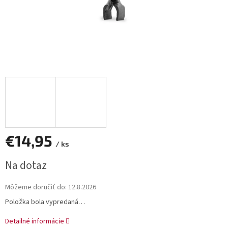
€14,95
/ ks
Jednotková
Na dotaz
cena:
Môžeme doručiť do:
12.8.2026
Položka bola vypredaná…
Detailné informácie