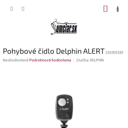
Prejsť
NÁKUP
na
obsah
KOŠÍK
Pohybové čidlo Delphin ALERT
101003285
Priemerné
Neohodnotené
Podrobnosti hodnotenia
Značka:
DELPHIN
hodnotenie
produktu
je
0,0
z
5
hviezdičiek.