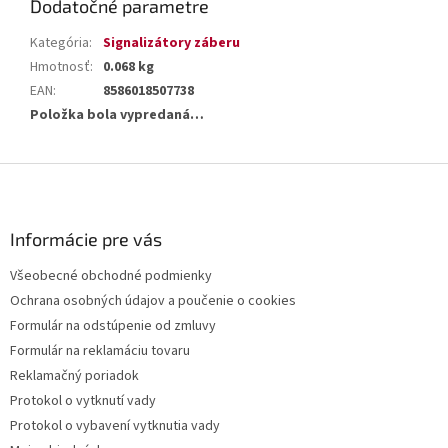
Dodatočné parametre
Kategória
:
Signalizátory záberu
Hmotnosť
:
0.068 kg
EAN
:
8586018507738
Položka bola vypredaná…
Z
á
p
ä
Informácie pre vás
t
Všeobecné obchodné podmienky
i
Ochrana osobných údajov a poučenie o cookies
e
Formulár na odstúpenie od zmluvy
Formulár na reklamáciu tovaru
Reklamačný poriadok
Protokol o vytknutí vady
Protokol o vybavení vytknutia vady