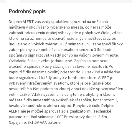
Podrobný popis
Delphin ALERT vás vždy spoľahlivo upozorní na neželanú
návštevu v okolí vášho rybárskeho miesta, čo neraz môže
zabrániť odcudzeniu drahej výbavy. Ide o pohybové čidlo, vďaka
ktorému sa už nemusíte obávať neželaných návštev, či už od
ľudí, alebo divokých zvierat. 100° snímanie uhlu zabezpečí široký
záber plochy a v kombinácii s dosahom senzoru 3-5m bude
spoľahlivo signalizovať každý pohyb na vašom lovnom mieste.
Ovládanie čidla je veľmi jednoduché. Zapína sa pomocou
otočného spínača, ktorý slúži aj na nastavenie hlasitosti. Po
zapnutí čidlo nasníma okolitý priestor do 30. sekúnd a následne
bude signalizovať každý pohyb v tomto priestore. ALERT je
vybavený infračerveným svetlom, ktoré je pre ľudské oko
neviditeľné a tým pádom ho zlodej v noci dokáže spozorovať len
veľmi ťažko. Vďaka systému na uchytenie s ohybným kĺbom,
môžete čidlo umiestniť na akúkoľvek rázsošku, konár stromu,
bivakovú konštrukciu alebo rodpod. Pohybové čidlo Delphin
ALERT nie je možné spárovať so signalizátormi. Technické
parametre: Uhol snímania: 100° Priestorový dosah: 3-5m
Napájanie: 3x1,5V AAA batérie