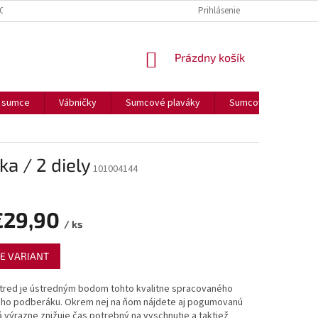
OUČENIE O COOKIES
FORMULÁR NA ODSTÚPENIE OD ZMLUVY
Prihlásenie
FORM
NÁKUPNÝ
Prázdny košík
KOŠÍK
a sumce
Vábničky
Sumcové plaváky
Sumcové olova
a / 2 diely
101004144
€29,90
/ ks
ová
E VARIANT
tred je ústredným bodom tohto kvalitne spracovaného
eho podberáku. Okrem nej na ňom nájdete aj pogumovanú
á výrazne znižuje čas potrebný na vyschnutie a taktiež