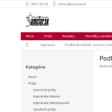
Prejsť
0915 728 726
obchod@sumciar.sk
na
obsah
Akcie
Prúty
Navíjaky
Obratlíky, karabí
Domov
Kaprarina
Podberák Delphin - kovový stred
B
Podb
o
Preskočiť
č
Priemer
Neohod
Kategórie
kategórie
n
hodnote
ý
produkt
Akcie
p
je
Prúty
0,0
a
z
Sumcové prúty
n
5
e
Kaprárske delené
hviezdič
l
Kaprárske teleskopické
Spodové prúty