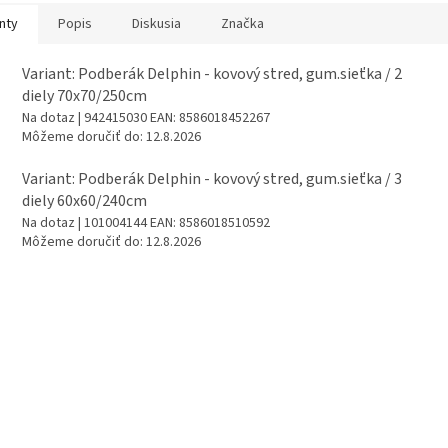
nty
Popis
Diskusia
Značka
Variant: Podberák Delphin - kovový stred, gum.sieťka / 2
diely 70x70/250cm
Na dotaz
| 942415030
EAN:
8586018452267
Môžeme doručiť do:
12.8.2026
Variant: Podberák Delphin - kovový stred, gum.sieťka / 3
diely 60x60/240cm
Na dotaz
| 101004144
EAN:
8586018510592
Môžeme doručiť do:
12.8.2026