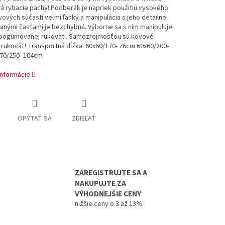
á rybacie pachy! Podberák je napriek použitiu vysokého
ových súčastí veľmi ľahký a manipulácia s jeho detailne
anými časťami je bezchybná. Výborne sa s ním manipuluje
 pogumovanej rukoväti. Samozrejmosťou sú kovové
rukoväť! Transportná dĺžka: 60x60/170- 76cm 60x60/200-
70/250- 104cm
informácie
OPÝTAŤ SA
ZDIEĽAŤ
ZAREGISTRUJTE SA A
NAKUPUJTE ZA
VÝHODNEJŠIE CENY
nižšie ceny o 3 až 13%