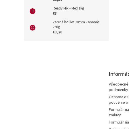
Ready Mix - Med 1kg
€3
Varené boilies 20mm - ananás
250g
€3,20
Z
á
p
ä
t
Informác
i
e
Všeobecné
podmienky
Ochrana os
poučenie o
Formulár n
zmluvy
Formulár na