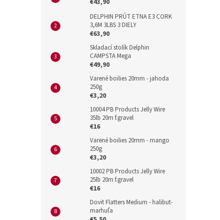
€43,90
DELPHIN PRÚT ETNA E3 CORK
3,6M 3LBS 3 DIELY
€63,90
Skladací stolík Delphin
CAMPSTA Mega
€49,90
Varené boilies 20mm - jahoda
250g
€3,20
10004 PB Products Jelly Wire
35lb 20m f.gravel
€16
Varené boilies 20mm - mango
250g
€3,20
10002 PB Products Jelly Wire
25lb 20m f.gravel
€16
Dovit Flatters Medium - halibut-
marhuľa
€5,50