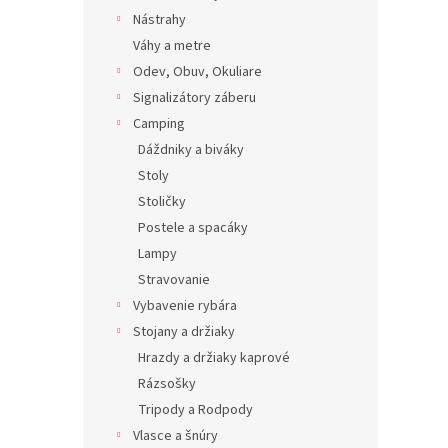
Nástrahy
Váhy a metre
Odev, Obuv, Okuliare
Signalizátory záberu
Camping
Dáždniky a biváky
Stoly
Stoličky
Postele a spacáky
Lampy
Stravovanie
Vybavenie rybára
Stojany a držiaky
Hrazdy a držiaky kaprové
Rázsošky
Tripody a Rodpody
Vlasce a šnúry