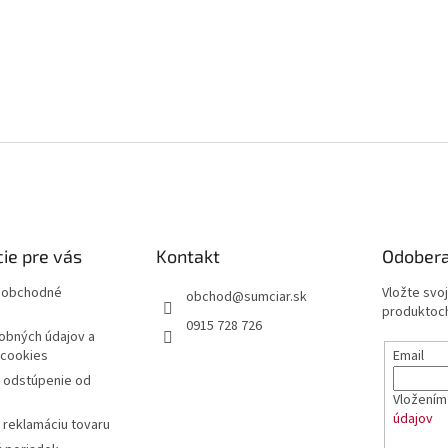
ie pre vás
Kontakt
Odobera
 obchodné
Vložte svo
obchod
@
sumciar.sk
produktoch
0915 728 726
obných údajov a
Email
 cookies
a odstúpenie od
Vložením 
údajov
 reklamáciu tovaru