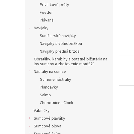
Prívlačové prúty
Feeder
Plávaná
Navíjaky
Sumčiarské navijáky
Navijaky s voľnobežkou
Navijaky predná brzda
Obratlíky, karabíny a ostatné bižutéria na
lov sumcov a zhotovenie montáží
Nástahy na sumce
Gumené nástrahy
Plandavky
Salmo
Chobotnice - Clonk
Vábničky
Sumcové plaváky
Sumcové olova