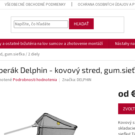
VŠEOBECNÉ OBCHODNÉ PODMIENKY
OCHRANA OSOBNÝCH ÚDAJOV A P
HĽADAŤ
ny a ostatné bižutéria na lov sumcov a zhotovenie montáží
Nástahy n
, gum.sieťka / 2 diely
erák Delphin - kovový stred, gum.sieťk
né
notené
Podrobnosti hodnotenia
Značka:
DELPHIN
nie
od
u
Jednotk
ZVOĽT
cena:
iek.
Kovový s
skladaci
sieťku! T