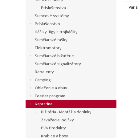
Sumcové šnúry
Varia
Príslušenstvá
Sumcové systémy
Príslušenstvo
Háčiky Jigy a trojháčiky
Sumčiarské tašky
Elektromotory
Sumčiarské bižutérie
Sumčiarské signalizátory
Repelenty
Camping
Oblečenie a obuv
Feeder program
Kaprarina
Bižitéria - Montáž a doplnky
Zavážacie lodičky
PVA Produkty
Krabice a boxy