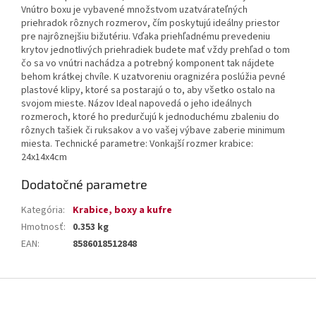
Vnútro boxu je vybavené množstvom uzatvárateľných
priehradok rôznych rozmerov, čím poskytujú ideálny priestor
pre najrôznejšiu bižutériu. Vďaka priehľadnému prevedeniu
krytov jednotlivých priehradiek budete mať vždy prehľad o tom
čo sa vo vnútri nachádza a potrebný komponent tak nájdete
behom krátkej chvíle. K uzatvoreniu oragnizéra poslúžia pevné
plastové klipy, ktoré sa postarajú o to, aby všetko ostalo na
svojom mieste. Názov Ideal napovedá o jeho ideálnych
rozmeroch, ktoré ho predurčujú k jednoduchému zbaleniu do
rôznych tašiek či ruksakov a vo vašej výbave zaberie minimum
miesta. Technické parametre: Vonkajší rozmer krabice:
24x14x4cm
Dodatočné parametre
Kategória
:
Krabice, boxy a kufre
Hmotnosť
:
0.353 kg
EAN
:
8586018512848
Z
á