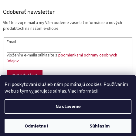
Odoberať newsletter
Vložte svoj e-mail a my Vám budeme zasielať informácie o nových
produktoch na našom e-shope.
Email
Vložením e-mailu súhlasíte s
podmienkami ochrany osobných
údajov
PRIHLÁSIŤ SA
Pri poskytovaní služieb nám pomáhajú cookies. Používaním
webu s tým vyjadrujete súhlas.
Viac informácií
Vytvoril Shoptet
Nastavenie
Copyright 2026
Sumciar - rybárske potreby
. Všetky práva
Odmietnuť
Súhlasím
vyhradené.
Upraviť nastavenie cookies