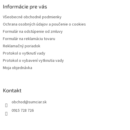
p
ä
Informácie pre vás
t
Všeobecné obchodné podmienky
i
Ochrana osobných údajov a poučenie o cookies
e
Formulár na odstúpenie od zmluvy
Formulár na reklamáciu tovaru
Reklamačný poriadok
Protokol o vytknutí vady
Protokol o vybavení vytknutia vady
Moja objednávka
Kontakt
obchod
@
sumciar.sk
0915 728 726