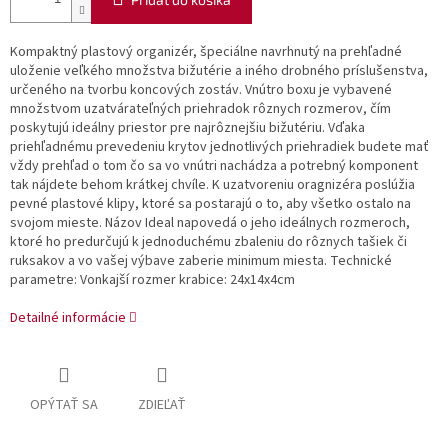
Kompaktný plastový organizér, špeciálne navrhnutý na prehľadné
uloženie veľkého množstva bižutérie a iného drobného príslušenstva,
určeného na tvorbu koncových zostáv. Vnútro boxu je vybavené
množstvom uzatvárateľných priehradok rôznych rozmerov, čím
poskytujú ideálny priestor pre najrôznejšiu bižutériu. Vďaka
priehľadnému prevedeniu krytov jednotlivých priehradiek budete mať
vždy prehľad o tom čo sa vo vnútri nachádza a potrebný komponent
tak nájdete behom krátkej chvíle. K uzatvoreniu oragnizéra poslúžia
pevné plastové klipy, ktoré sa postarajú o to, aby všetko ostalo na
svojom mieste. Názov Ideal napovedá o jeho ideálnych rozmeroch,
ktoré ho predurčujú k jednoduchému zbaleniu do rôznych tašiek či
ruksakov a vo vašej výbave zaberie minimum miesta. Technické
parametre: Vonkajší rozmer krabice: 24x14x4cm
Detailné informácie
OPÝTAŤ SA
ZDIEĽAŤ