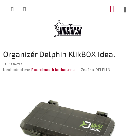
Prejsť
NÁKUP
na
obsah
KOŠÍK
Organizér Delphin KlikBOX Ideal
101004297
Priemerné
Neohodnotené
Podrobnosti hodnotenia
Značka:
DELPHIN
hodnotenie
produktu
je
0,0
z
5
hviezdičiek.