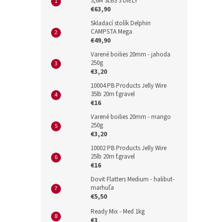
3,6M 3LBS 3 DIELY
€63,90
Skladací stolík Delphin
CAMPSTA Mega
€49,90
Varené boilies 20mm - jahoda
250g
€3,20
10004 PB Products Jelly Wire
35lb 20m f.gravel
€16
Varené boilies 20mm - mango
250g
€3,20
10002 PB Products Jelly Wire
25lb 20m f.gravel
€16
Dovit Flatters Medium - halibut-
marhuľa
€5,50
Ready Mix - Med 1kg
€3