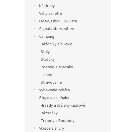
Nástrahy
Váhy a metre
Odev, Obuv, Okuliare
Signalizátory záberu
Camping
Dáždniky a biváky
Stoly
Stoličky
Postele a spacáky
Lampy
Stravovanie
Vybavenie rybára
Stojany a držiaky
Hrazdy a držiaky kaprové
Rázsošky
Tripody a Rodpody
Vlasce a šnúry