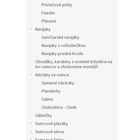
Prívlačové prúty
Feeder
Plávaná
Navíjaky
Sumčiarské navijáky
Navijaky s voľnobežkou
Navijaky predná brzda
Obratlíky, karabíny a ostatné bižutéria na
lov sumcov a zhotovenie montáží
Nástahy na sumce
Gumené nástrahy
Plandavky
Salmo
Chobotnice - Clonk
Vábničky
Sumcové plaváky
Sumcové olova