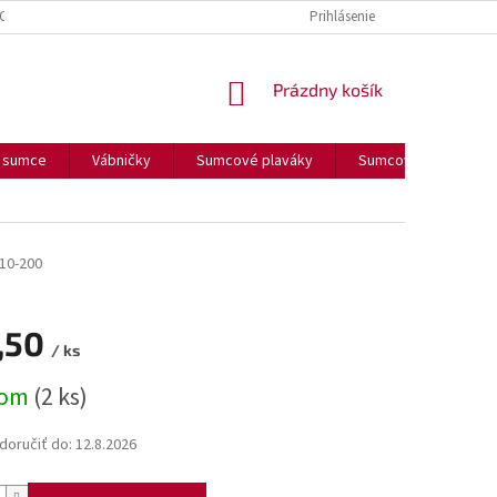
OUČENIE O COOKIES
FORMULÁR NA ODSTÚPENIE OD ZMLUVY
Prihlásenie
FORM
NÁKUPNÝ
Prázdny košík
KOŠÍK
a sumce
Vábničky
Sumcové plaváky
Sumcové olova
10-200
,50
/ ks
ová
dom
(2 ks)
oručiť do:
12.8.2026