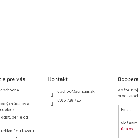
ie pre vás
Kontakt
Odobera
 obchodné
Vložte svo
obchod
@
sumciar.sk
produktoch
0915 728 726
obných údajov a
Email
 cookies
a odstúpenie od
Vložením 
údajov
 reklamáciu tovaru