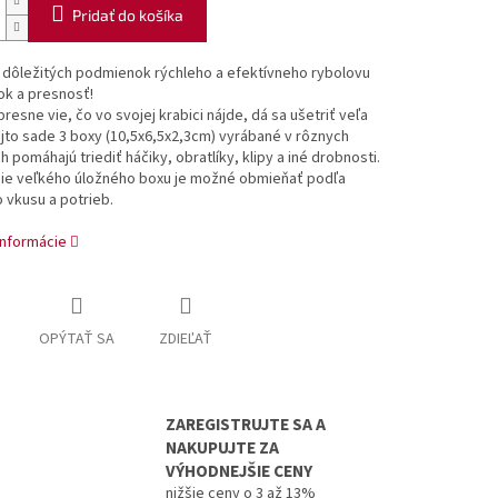
Pridať do košíka
 dôležitých podmienok rýchleho a efektívneho rybolovu
ok a presnosť!
presne vie, čo vo svojej krabici nájde, dá sa ušetriť veľa
ejto sade 3 boxy (10,5x6,5x2,3cm) vyrábané v rôznych
h pomáhajú triediť háčiky, obratlíky, klipy a iné drobnosti.
ie veľkého úložného boxu je možné obmieňať podľa
 vkusu a potrieb.
informácie
OPÝTAŤ SA
ZDIEĽAŤ
ZAREGISTRUJTE SA A
NAKUPUJTE ZA
VÝHODNEJŠIE CENY
nižšie ceny o 3 až 13%