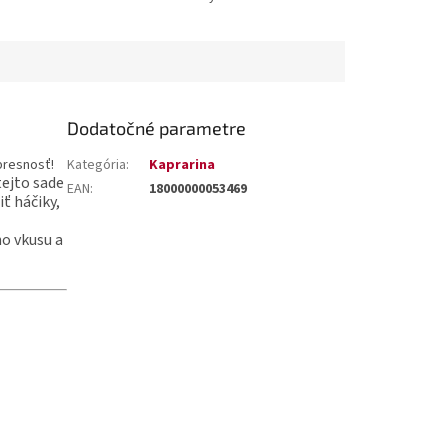
Dodatočné parametre
presnosť!
Kategória
:
Kaprarina
 tejto sade
EAN
:
18000000053469
ť háčiky,
o vkusu a