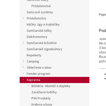
Sumcové šnúry
Príslušenstvá
Sumcové systémy
Popi
Príslušenstvo
Háčiky Jigy a trojháčiky
Pod
Sumčiarské tašky
Elektromotory
Jedn
Sumčiarské bižutérie
Ak r
3 bo
Sumčiarské signalizátory
obra
Repelenty
Rozd
potr
Camping
Oblečenie a obuv
Feeder program
Kaprarina
Bižitéria - Montáž a doplnky
Zavážacie lodičky
PVA Produkty
Krabice a boxy