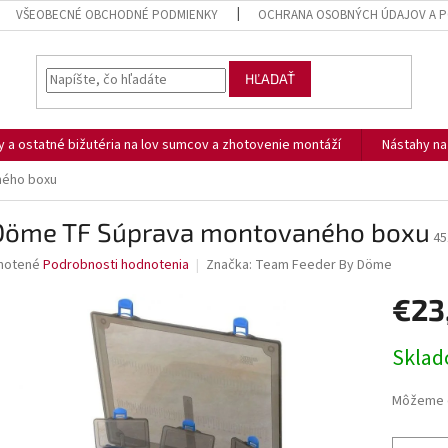
VŠEOBECNÉ OBCHODNÉ PODMIENKY
OCHRANA OSOBNÝCH ÚDAJOV A P
HĽADAŤ
ny a ostatné bižutéria na lov sumcov a zhotovenie montáží
Nástahy n
ného boxu
Döme TF Súprava montovaného boxu
45
né
notené
Podrobnosti hodnotenia
Značka:
Team Feeder By Döme
nie
€23
u
Jednotk
Skla
cena:
iek.
Môžeme d