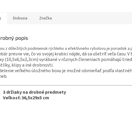
s
Diskusia
Značka
robný popis
ou z dôležitých podmienok rýchleho a efektívneho rybolovu je poriadok a 
ybár presne vie, čo vo svojej krabici nájde, dá sa ušetriť veľa času. V
xy (10,5x6,5x2,3cm) vyrábané v rôznych členeniach pomáhajú triedi
tlíky, klipy a iné drobnosti.
elenie veľkého úložného boxu je možné obmieňať podľa vlastnéh
ieb.
3 držiaky na drobné predmety
Veľkosť: 36,5x29x5 cm