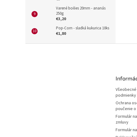
Varené boilies 20mm - ananás
250g
€3,20
Pop-Corn - sladká kukurica 10ks
€1,80
Z
á
p
ä
t
Informác
i
e
Všeobecné
podmienky
Ochrana os
poučenie o
Formulár n
zmluvy
Formulár na