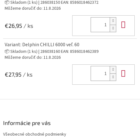
📦 Skladom
(1 ks)
| 286038150
EAN:
8586018462372
Môžeme doručiť do:
11.8.2026
Do 
€26,95
/ ks
Variant: Delphin CHILLI 6000 veľ. 60
📦 Skladom
(1 ks)
| 286038160
EAN:
8586018462389
Môžeme doručiť do:
11.8.2026
Do 
€27,95
/ ks
Z
á
p
ä
Informácie pre vás
t
Všeobecné obchodné podmienky
i