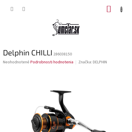
Prejsť
NÁKUP
na
obsah
KOŠÍK
Delphin CHILLI
286038150
Priemerné
Neohodnotené
Podrobnosti hodnotenia
Značka:
DELPHIN
hodnotenie
produktu
je
0,0
z
5
hviezdičiek.