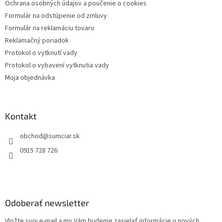
Ochrana osobných údajov a poučenie o cookies
e
Formulár na odstúpenie od zmluvy
Formulár na reklamáciu tovaru
Reklamačný poriadok
Protokol o vytknutí vady
Protokol o vybavení vytknutia vady
Moja objednávka
Kontakt
obchod
@
sumciar.sk
0915 728 726
Odoberať newsletter
Vložte svoj e-mail a my Vám budeme zasielať informácie o nových