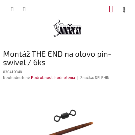
Prejsť
NÁKUP
na
obsah
KOŠÍK
Montáž THE END na olovo pin-
swivel / 6ks
830410348
Priemerné
Neohodnotené
Podrobnosti hodnotenia
Značka:
DELPHIN
hodnotenie
produktu
je
0,0
z
5
hviezdičiek.