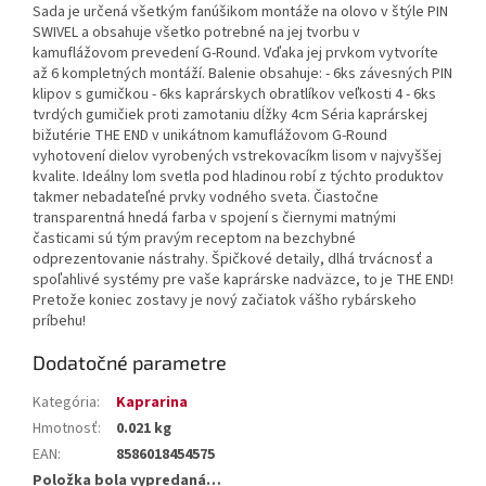
Sada je určená všetkým fanúšikom montáže na olovo v štýle PIN
SWIVEL a obsahuje všetko potrebné na jej tvorbu v
kamuflážovom prevedení G-Round. Vďaka jej prvkom vytvoríte
až 6 kompletných montáží. Balenie obsahuje: - 6ks závesných PIN
klipov s gumičkou - 6ks kaprárskych obratlíkov veľkosti 4 - 6ks
tvrdých gumičiek proti zamotaniu dĺžky 4cm Séria kaprárskej
bižutérie THE END v unikátnom kamuflážovom G-Round
vyhotovení dielov vyrobených vstrekovacíkm lisom v najvyššej
kvalite. Ideálny lom svetla pod hladinou robí z týchto produktov
takmer nebadateľné prvky vodného sveta. Čiastočne
transparentná hnedá farba v spojení s čiernymi matnými
časticami sú tým pravým receptom na bezchybné
odprezentovanie nástrahy. Špičkové detaily, dlhá trvácnosť a
spoľahlivé systémy pre vaše kaprárske nadväzce, to je THE END!
Pretože koniec zostavy je nový začiatok vášho rybárskeho
príbehu!
Dodatočné parametre
Kategória
:
Kaprarina
Hmotnosť
:
0.021 kg
EAN
:
8586018454575
Položka bola vypredaná…