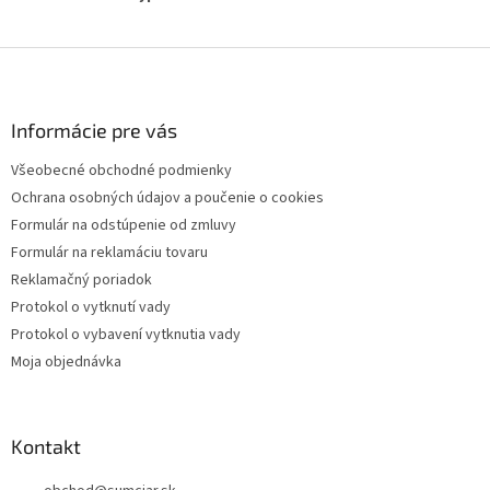
Z
á
p
ä
Informácie pre vás
t
Všeobecné obchodné podmienky
i
Ochrana osobných údajov a poučenie o cookies
e
Formulár na odstúpenie od zmluvy
Formulár na reklamáciu tovaru
Reklamačný poriadok
Protokol o vytknutí vady
Protokol o vybavení vytknutia vady
Moja objednávka
Kontakt