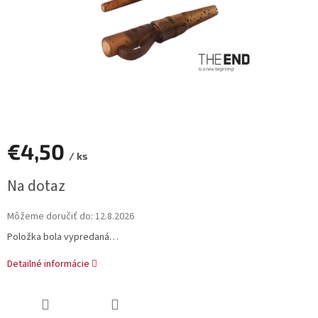
€4,50
/ ks
Jednotková
Na dotaz
cena:
Môžeme doručiť do:
12.8.2026
Položka bola vypredaná…
Detailné informácie