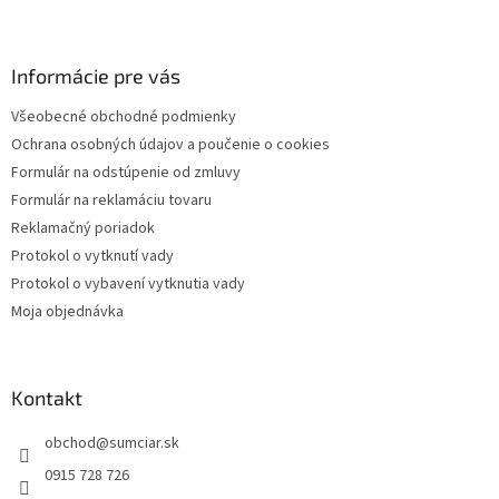
Z
á
p
ä
Informácie pre vás
t
Všeobecné obchodné podmienky
i
Ochrana osobných údajov a poučenie o cookies
e
Formulár na odstúpenie od zmluvy
Formulár na reklamáciu tovaru
Reklamačný poriadok
Protokol o vytknutí vady
Protokol o vybavení vytknutia vady
Moja objednávka
Kontakt
obchod
@
sumciar.sk
0915 728 726