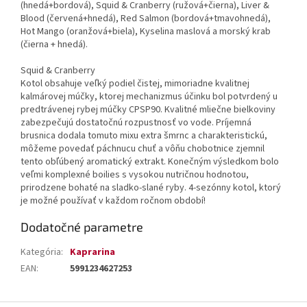
(hnedá+bordová), Squid & Cranberry (ružová+čierna), Liver &
Blood (červená+hnedá), Red Salmon (bordová+tmavohnedá),
Hot Mango (oranžová+biela), Kyselina maslová a morský krab
(čierna + hnedá).
Squid & Cranberry
Kotol obsahuje veľký podiel čistej, mimoriadne kvalitnej
kalmárovej múčky, ktorej mechanizmus účinku bol potvrdený u
predtrávenej rybej múčky CPSP90. Kvalitné mliečne bielkoviny
zabezpečujú dostatočnú rozpustnosť vo vode. Príjemná
brusnica dodala tomuto mixu extra šmrnc a charakteristickú,
môžeme povedať páchnucu chuť a vôňu chobotnice zjemnil
tento obľúbený aromatický extrakt. Konečným výsledkom bolo
veľmi komplexné boilies s vysokou nutričnou hodnotou,
prirodzene bohaté na sladko-slané ryby. 4-sezónny kotol, ktorý
je možné používať v každom ročnom období!
Dodatočné parametre
Kategória
:
Kaprarina
EAN
:
5991234627253