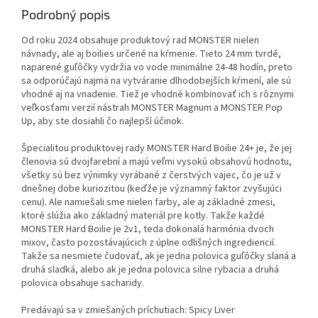
Podrobný popis
Od roku 2024 obsahuje produktový rad MONSTER nielen
návnady, ale aj boilies určené na kŕmenie. Tieto 24 mm tvrdé,
naparené guľôčky vydržia vo vode minimálne 24-48 hodín, preto
sa odporúčajú najmä na vytváranie dlhodobejších kŕmení, ale sú
vhodné aj na vnadenie. Tiež je vhodné kombinovať ich s rôznymi
veľkosťami verzií nástrah MONSTER Magnum a MONSTER Pop
Up, aby ste dosiahli čo najlepší účinok.
Špecialitou produktovej rady MONSTER Hard Boilie 24+ je, že jej
členovia sú dvojfarební a majú veľmi vysokú obsahovú hodnotu,
všetky sú bez výnimky vyrábané z čerstvých vajec, čo je už v
dnešnej dobe kuriozitou (keďže je významný faktor zvyšujúci
cenu). Ale namiešali sme nielen farby, ale aj základné zmesi,
ktoré slúžia ako základný materiál pre kotly. Takže každé
MONSTER Hard Boilie je 2v1, teda dokonalá harmónia dvoch
mixov, často pozostávajúcich z úplne odlišných ingrediencií.
Takže sa nesmiete čudovať, ak je jedna polovica guľôčky slaná a
druhá sladká, alebo ak je jedna polovica silne rybacia a druhá
polovica obsahuje sacharidy.
Predávajú sa v zmiešaných príchutiach: Spicy Liver