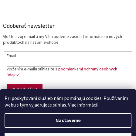
Odoberať newsletter
Vložte svoj e-mail a my Vám budeme zasielať informácie o nových
produktoch na našom e-shope.
Email
Vložením e-mailu súhlasíte s
podmienkami ochrany osobných
údajov
PRIHLÁSIŤ SA
Pri poskytovaní služieb nám pomáhajú cookies. Používaním
webu s tým vyjadrujete súhlas.
Viac informácií
Vytvoril Shoptet
Nastavenie
Copyright 2026
Sumciar - rybárske potreby
. Všetky práva