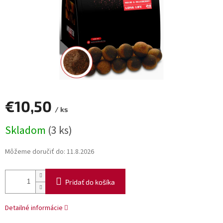
€10,50
/ ks
Jednotková
Skladom
(3 ks)
cena:
Môžeme doručiť do:
11.8.2026
Pridať do košíka
Detailné informácie