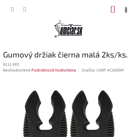
Prejsť
NÁKUP
na
obsah
KOŠÍK
Gumový držiak čierna malá 2ks/ks.
6111-003
Priemerné
Neohodnotené
Podrobnosti hodnotenia
Značka:
CARP ACADEMY
hodnotenie
produktu
je
0,0
z
5
hviezdičiek.