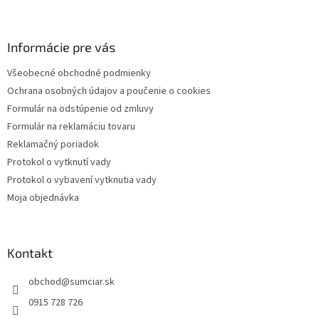
Z
á
p
ä
Informácie pre vás
t
Všeobecné obchodné podmienky
i
Ochrana osobných údajov a poučenie o cookies
e
Formulár na odstúpenie od zmluvy
Formulár na reklamáciu tovaru
Reklamačný poriadok
Protokol o vytknutí vady
Protokol o vybavení vytknutia vady
Moja objednávka
Kontakt
obchod
@
sumciar.sk
0915 728 726