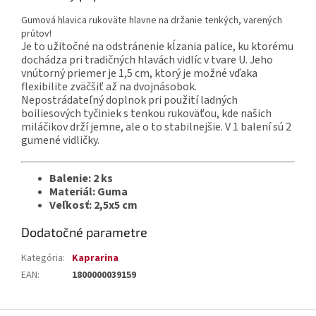
Gumová hlavica rukoväte hlavne na držanie tenkých, varených
prútov!
Je to užitočné na odstránenie kĺzania palice, ku ktorému
dochádza pri tradičných hlavách vidlíc v tvare U. Jeho
vnútorný priemer je 1,5 cm, ktorý je možné vďaka
flexibilite zväčšiť až na dvojnásobok.
Nepostrádateľný doplnok pri použití ladných
boiliesových tyčiniek s tenkou rukoväťou, kde našich
miláčikov drží jemne, ale o to stabilnejšie. V 1 balení sú 2
gumené vidličky.
Balenie: 2 ks
Materiál: Guma
Veľkosť: 2,5x5 cm
Dodatočné parametre
Kategória
:
Kaprarina
EAN
:
1800000039159