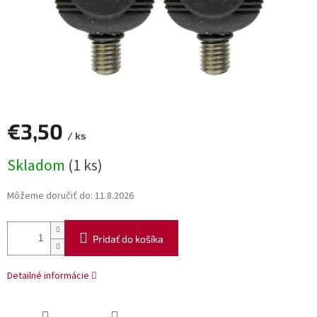
€3,50
/ ks
Jednotková
Skladom
(1 ks)
cena:
Môžeme doručiť do:
11.8.2026
Pridať do košíka
Detailné informácie