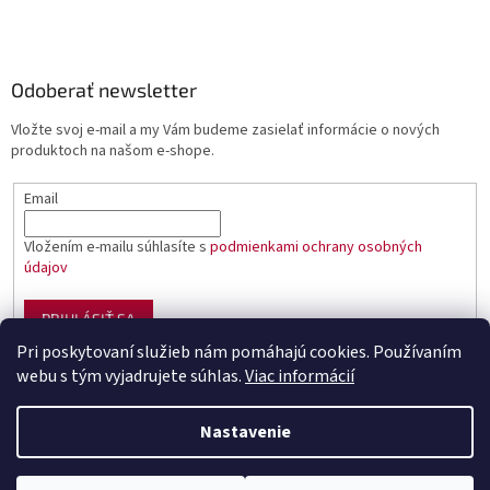
Odoberať newsletter
Vložte svoj e-mail a my Vám budeme zasielať informácie o nových
produktoch na našom e-shope.
Email
Vložením e-mailu súhlasíte s
podmienkami ochrany osobných
údajov
PRIHLÁSIŤ SA
Pri poskytovaní služieb nám pomáhajú cookies. Používaním
webu s tým vyjadrujete súhlas.
Viac informácií
Vytvoril Shoptet
Nastavenie
Copyright 2026
Sumciar - rybárske potreby
. Všetky práva