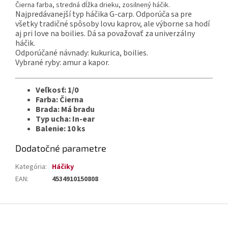
Čierna farba, stredná dĺžka drieku, zosilnený háčik.
Najpredávanejší typ háčika G-carp. Odporúča sa pre
všetky tradičné spôsoby lovu kaprov, ale výborne sa hodí
aj pri love na boilies. Dá sa považovať za univerzálny
háčik.
Odporúčané návnady: kukurica, boilies.
Vybrané ryby: amur a kapor.
Veľkosť: 1/0
Farba: Čierna
Brada: Má bradu
Typ ucha: In-ear
Balenie: 10 ks
Dodatočné parametre
Kategória
:
Háčiky
EAN
:
4534910150808
Z
á