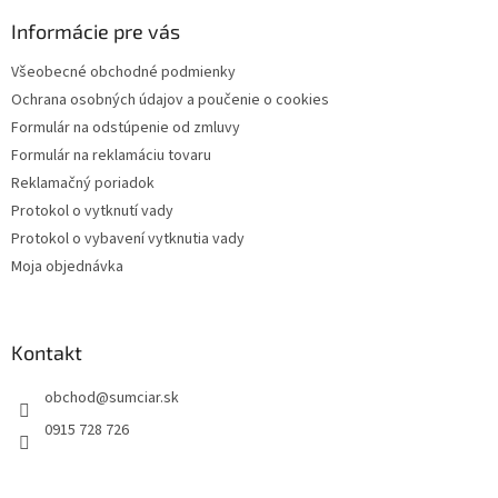
p
ä
Informácie pre vás
t
Všeobecné obchodné podmienky
i
Ochrana osobných údajov a poučenie o cookies
e
Formulár na odstúpenie od zmluvy
Formulár na reklamáciu tovaru
Reklamačný poriadok
Protokol o vytknutí vady
Protokol o vybavení vytknutia vady
Moja objednávka
Kontakt
obchod
@
sumciar.sk
0915 728 726