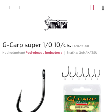
Prejsť
NÁKUP
na
obsah
KOŠÍK
G-Carp super 1/0 10/cs.
146829-000
Priemerné
Neohodnotené
Podrobnosti hodnotenia
Značka:
GAMAKATSU
hodnotenie
produktu
je
0,0
z
5
hviezdičiek.