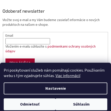
Odoberať newsletter
Vložte svoj e-mail a my Vám budeme zasielať informácie o nových
produktoch na našom e-shope.
Email
Vložením e-mailu súhlasíte s
podmienkami ochrany osobných
údajov
PRIHLÁSIŤ SA
Pri poskytovaní služieb nám pomáhajú cookies. Používaním
webu s tým vyjadrujete súhlas.
Viac informácií
Vytvoril Shoptet
Nastavenie
Copyright 2026
Sumciar - rybárske potreby
. Všetky práva
Odmietnuť
Súhlasím
vyhradené.
Upraviť nastavenie cookies