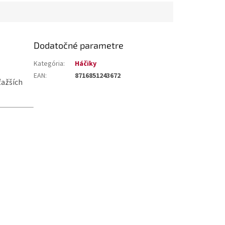
Dodatočné parametre
Kategória
:
Háčiky
EAN
:
8716851243672
ťažších