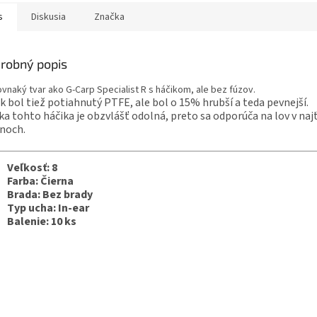
s
Diskusia
Značka
robný popis
ovnaký tvar ako G-Carp Specialist R s háčikom, ale bez fúzov.
k bol tiež potiahnutý PTFE, ale bol o 15% hrubší a teda pevnejší.
ka tohto háčika je obzvlášť odolná, preto sa odporúča na lov v naj
noch.
Veľkosť: 8
Farba: Čierna
Brada: Bez brady
Typ ucha: In-ear
Balenie: 10 ks