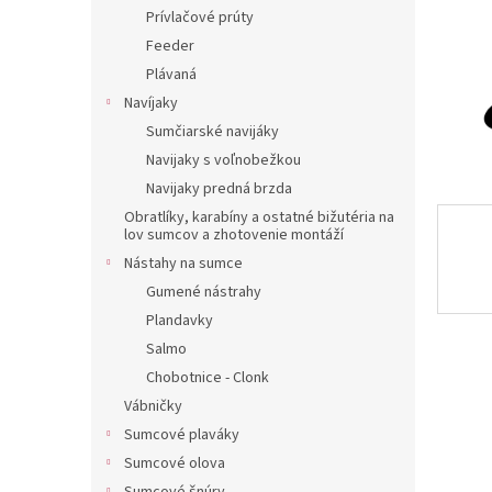
Prívlačové prúty
Feeder
Plávaná
Navíjaky
Sumčiarské navijáky
Navijaky s voľnobežkou
Navijaky predná brzda
Obratlíky, karabíny a ostatné bižutéria na
lov sumcov a zhotovenie montáží
Nástahy na sumce
Gumené nástrahy
Plandavky
Salmo
Chobotnice - Clonk
Vábničky
Sumcové plaváky
Sumcové olova