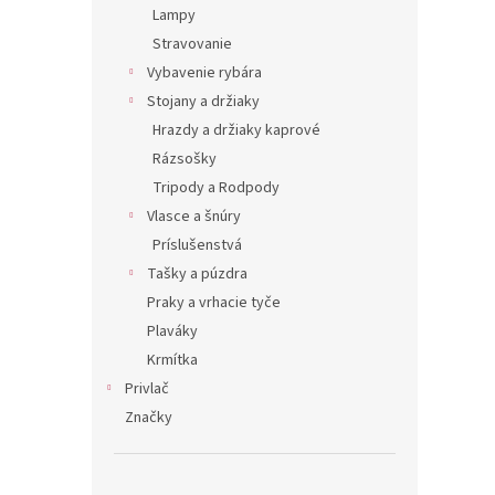
Lampy
Stravovanie
Vybavenie rybára
Stojany a držiaky
Hrazdy a držiaky kaprové
Rázsošky
Tripody a Rodpody
Vlasce a šnúry
Príslušenstvá
Tašky a púzdra
Praky a vrhacie tyče
Plaváky
Krmítka
Privlač
Značky