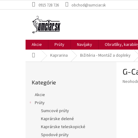
Prejsť
0915 728 726
obchod@sumciar.sk
na
obsah
Akcie
Prúty
Navíjaky
Obratlíky, karabí
Domov
Kaprarina
Bižitéria - Montáž a doplnky
B
G-Ca
o
Preskočiť
č
Priemer
Neohod
Kategórie
kategórie
n
hodnote
ý
produkt
Akcie
p
je
Prúty
0,0
a
z
Sumcové prúty
n
5
e
Kaprárske delené
hviezdič
l
Kaprárske teleskopické
Spodové prúty