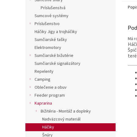
Sumcové šnúry
Popi
Príslušenstvá
Sumcové systémy
Príslušenstvo
Pod
Háčiky Jigy a trojháčiky
Má r
Sumčiarské tašky
Háči
Elektromotory
Špič
teré
Sumčiarské bižutérie
Sumčiarské signalizátory
Repelenty
Camping
Oblečenie a obuv
Feeder program
Kaprarina
Bižitéria - Montáž a doplnky
Nadväzcový materiál
Háčiky
Šnúry