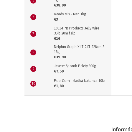
7g
€38,90
Ready Mix - Med 1kg
€3
10014 PB Products Jelly Wire
35lb 20m f.silt
€16
Delphin GraphiX IT 24T 228cm 3-
18g
€39,90
Jeseter Spomb Pelety 900g
€7,50
Pop-Corn - sladká kukurica 10ks
€1,80
Z
á
p
ä
t
Informác
i