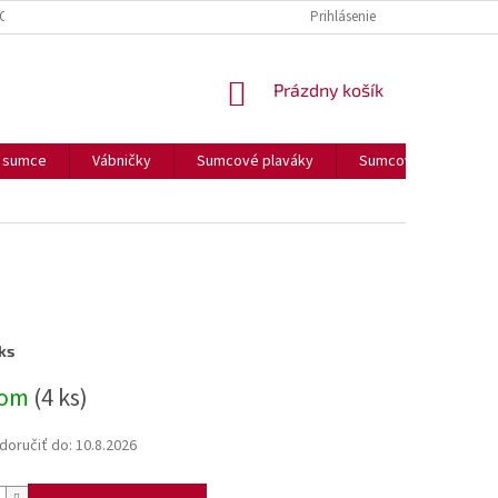
OUČENIE O COOKIES
FORMULÁR NA ODSTÚPENIE OD ZMLUVY
Prihlásenie
FORM
NÁKUPNÝ
Prázdny košík
KOŠÍK
a sumce
Vábničky
Sumcové plaváky
Sumcové olova
ks
ová
dom
(4 ks)
oručiť do:
10.8.2026