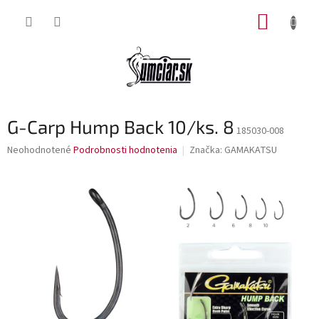
Prejsť
NÁKUP
na
obsah
KOŠÍK
G-Carp Hump Back 10/ks. 8
185030-008
Priemerné
Neohodnotené
Podrobnosti hodnotenia
Značka:
GAMAKATSU
hodnotenie
produktu
je
0,0
z
5
hviezdičiek.