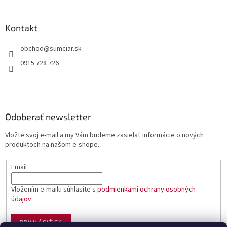
Kontakt
obchod
@
sumciar.sk
0915 728 726
Odoberať newsletter
Vložte svoj e-mail a my Vám budeme zasielať informácie o nových
produktoch na našom e-shope.
Email
Vložením e-mailu súhlasíte s
podmienkami ochrany osobných
údajov
PRIHLÁSIŤ SA