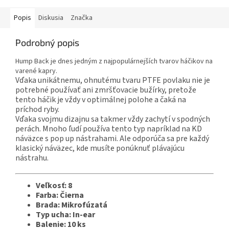
Popis
Diskusia
Značka
Podrobný popis
Hump Back je dnes jedným z najpopulárnejších tvarov háčikov na
varené kapry.
Vďaka unikátnemu, ohnutému tvaru PTFE povlaku nie je
potrebné používať ani zmršťovacie bužírky, pretože
tento háčik je vždy v optimálnej polohe a čaká na
príchod ryby.
Vďaka svojmu dizajnu sa takmer vždy zachytí v spodných
perách. Mnoho ľudí používa tento typ napríklad na KD
náväzce s pop up nástrahami. Ale odporúča sa pre každý
klasický náväzec, kde musíte ponúknuť plávajúcu
nástrahu.
Veľkosť: 8
Farba: Čierna
Brada: Mikrofúzatá
Typ ucha: In-ear
Balenie: 10 ks