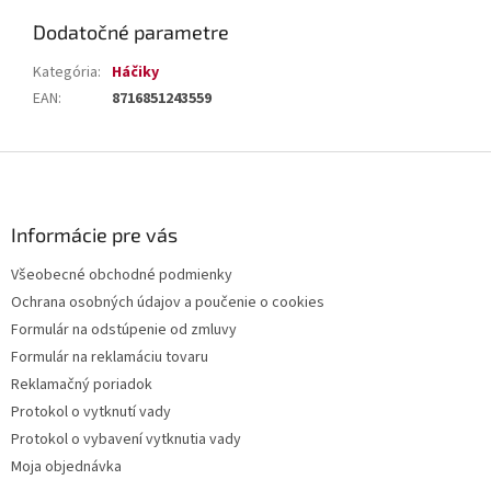
Dodatočné parametre
Kategória
:
Háčiky
EAN
:
8716851243559
Z
á
p
ä
Informácie pre vás
t
Všeobecné obchodné podmienky
i
Ochrana osobných údajov a poučenie o cookies
e
Formulár na odstúpenie od zmluvy
Formulár na reklamáciu tovaru
Reklamačný poriadok
Protokol o vytknutí vady
Protokol o vybavení vytknutia vady
Moja objednávka