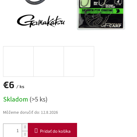
€6
/ ks
Jednotková
Skladom
(>5 ks)
cena:
Môžeme doručiť do:
12.8.2026
Pridať do košíka