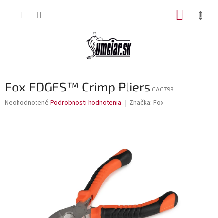
Prejsť
NÁKUP
na
obsah
KOŠÍK
Fox EDGES™ Crimp Pliers
CAC793
Priemerné
Neohodnotené
Podrobnosti hodnotenia
Značka:
Fox
hodnotenie
produktu
je
0,0
z
5
hviezdičiek.