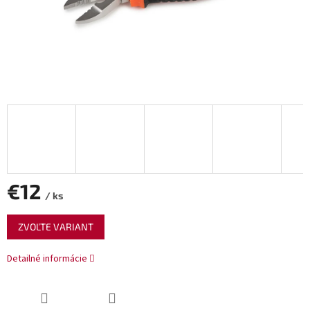
€12
/ ks
Jednotková
ZVOĽTE VARIANT
cena:
Detailné informácie