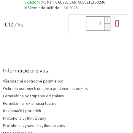
Skladom
(>5 ks)
| CAC793
EAN:
5056212159246
Môžeme doručiť do:
12.8.2026
Do 
€12
/ ks
Z
á
p
ä
Informácie pre vás
t
Všeobecné obchodné podmienky
i
Ochrana osobných údajov a poučenie o cookies
e
Formulár na odstúpenie od zmluvy
Formulár na reklamáciu tovaru
Reklamačný poriadok
Protokol o vytknutí vady
Protokol o vybavení vytknutia vady