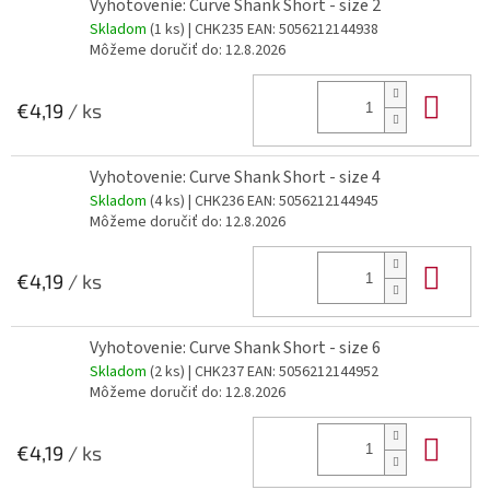
Vyhotovenie: Curve Shank Short - size 2
Skladom
(1 ks)
| CHK235
EAN:
5056212144938
Môžeme doručiť do:
12.8.2026
Do 
€4,19
/ ks
Vyhotovenie: Curve Shank Short - size 4
Skladom
(4 ks)
| CHK236
EAN:
5056212144945
Môžeme doručiť do:
12.8.2026
Do 
€4,19
/ ks
Vyhotovenie: Curve Shank Short - size 6
Skladom
(2 ks)
| CHK237
EAN:
5056212144952
Môžeme doručiť do:
12.8.2026
Do 
€4,19
/ ks