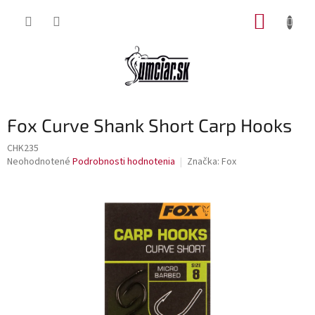
Prejsť
NÁKUP
na
obsah
KOŠÍK
Fox Curve Shank Short Carp Hooks
CHK235
Priemerné
Neohodnotené
Podrobnosti hodnotenia
Značka:
Fox
hodnotenie
produktu
je
0,0
z
5
hviezdičiek.