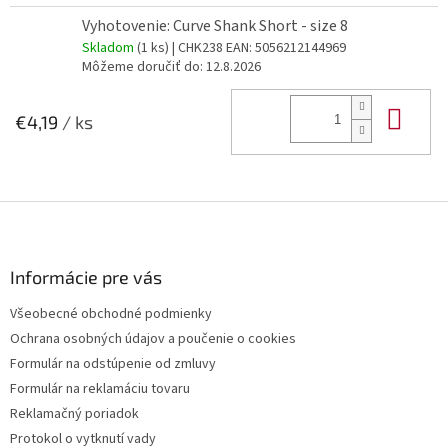
Vyhotovenie: Curve Shank Short - size 8
Skladom
(1 ks)
| CHK238
EAN:
5056212144969
Môžeme doručiť do:
12.8.2026
Do 
€4,19
/ ks
Z
á
p
ä
Informácie pre vás
t
Všeobecné obchodné podmienky
i
Ochrana osobných údajov a poučenie o cookies
e
Formulár na odstúpenie od zmluvy
Formulár na reklamáciu tovaru
Reklamačný poriadok
Protokol o vytknutí vady