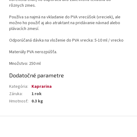
rôznych zmes.
Používa sa najmä na vkladanie do PVA vrecúšok (vreciek), ale
možno ho použiť aj ako atraktant na pridávanie návnad alebo
plávacích zmesí.
Odporúčaná dávka na vloženie do PVA vrecka: 5-10 ml / vrecko
Materiály PVA nerozpúšťa.
Množstvo: 250 ml
Dodatočné parametre
Kategória
:
Kaprarina
Záruka
:
1 rok
Hmotnosť
:
0.3 kg
Z
á
p