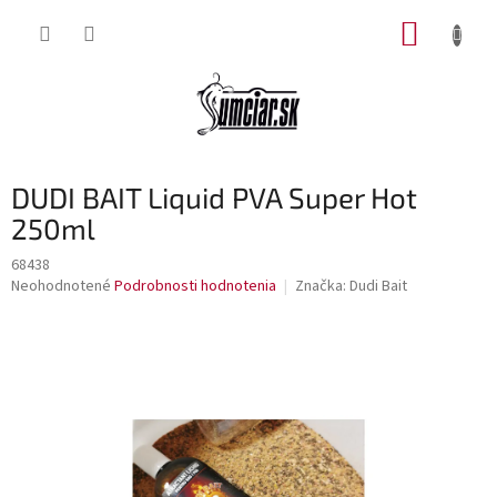
Prejsť
NÁKUP
na
obsah
KOŠÍK
DUDI BAIT Liquid PVA Super Hot
250ml
68438
Priemerné
Neohodnotené
Podrobnosti hodnotenia
Značka:
Dudi Bait
hodnotenie
produktu
je
0,0
z
5
hviezdičiek.