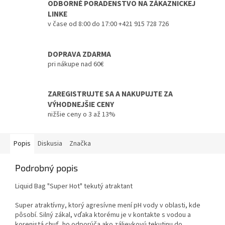
ODBORNÉ PORADENSTVO NA ZÁKAZNICKEJ
LINKE
v čase od 8:00 do 17:00 +421 915 728 726
DOPRAVA ZDARMA
pri nákupe nad 60€
ZAREGISTRUJTE SA A NAKUPUJTE ZA
VÝHODNEJŠIE CENY
nižšie ceny o 3 až 13%
Popis
Diskusia
Značka
Podrobný popis
Liquid Bag "Super Hot" tekutý atraktant
Super atraktívny, ktorý agresívne mení pH vody v oblasti, kde
pôsobí. Silný zákal, vďaka ktorému je v kontakte s vodou a
korenistá chuť, ho odporúča ako zálievkovú tekutinu do