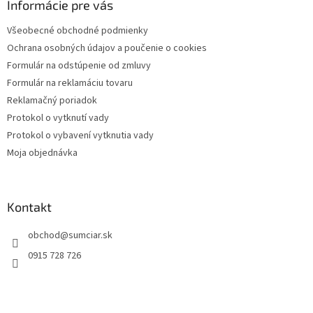
ä
Informácie pre vás
t
Všeobecné obchodné podmienky
i
Ochrana osobných údajov a poučenie o cookies
e
Formulár na odstúpenie od zmluvy
Formulár na reklamáciu tovaru
Reklamačný poriadok
Protokol o vytknutí vady
Protokol o vybavení vytknutia vady
Moja objednávka
Kontakt
obchod
@
sumciar.sk
0915 728 726