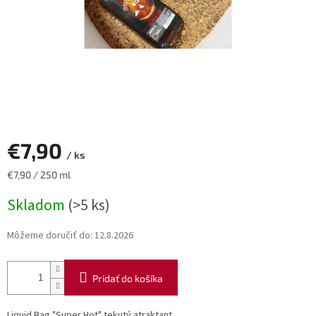
€7,90
/ ks
Jednotková
€7,90 / 250 ml
cena:
Skladom
(>5 ks)
Môžeme doručiť do:
12.8.2026
Pridať do košíka
Liquid Bag "Super Hot" tekutý atraktant