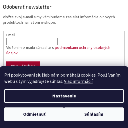
Odoberať newsletter
Vložte svoj e-mail a my Vám budeme zasielať informácie o nových
produktoch na našom e-shope.
Email
Vložením e-mailu súhlasíte s
podmienkami ochrany osobných
údajov
PRIHLÁSIŤ SA
Pri poskytovaní služieb nám pomáhajú cookies. Používaním
webu s tým vyjadrujete súhlas.
Viac informácií
Vytvoril Shoptet
Nastavenie
Copyright 2026
Sumciar - rybárske potreby
. Všetky práva
Odmietnuť
Súhlasím
vyhradené.
Upraviť nastavenie cookies