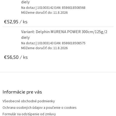
diely
Na dotaz
| 101003142
EAN:
8586018508568
Môžeme doručiť do:
11.8.2026
€52,95
/ ks
Variant: Delphin MURENA POWER 300cm/125g/2
diely
Na dotaz
| 101003143
EAN:
8586018508575
Môžeme doručiť do:
11.8.2026
€56,50
/ ks
Z
á
p
ä
Informácie pre vás
t
Všeobecné obchodné podmienky
i
Ochrana osobných údajov a poučenie o cookies
e
Formulár na odstúpenie od zmluvy