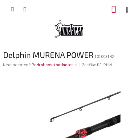
Prejsť
NÁKUP
na
obsah
KOŠÍK
Delphin MURENA POWER
101003142
Priemerné
Neohodnotené
Podrobnosti hodnotenia
Značka:
DELPHIN
hodnotenie
produktu
je
0,0
z
5
hviezdičiek.