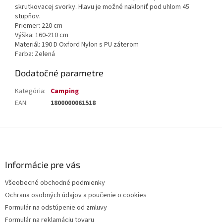
skrutkovacej svorky. Hlavu je možné nakloniť pod uhlom 45
stupňov.
Priemer: 220 cm
Výška: 160-210 cm
Materiál: 190 D Oxford Nylon s PU záterom
Farba: Zelená
Dodatočné parametre
Kategória
:
Camping
EAN
:
1800000061518
Z
á
p
ä
Informácie pre vás
t
Všeobecné obchodné podmienky
i
Ochrana osobných údajov a poučenie o cookies
e
Formulár na odstúpenie od zmluvy
Formulár na reklamáciu tovaru