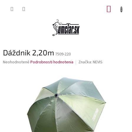
Prejsť
NÁKUP
na
obsah
KOŠÍK
Dáždnik 2,20m
7509-220
Priemerné
Neohodnotené
Podrobnosti hodnotenia
Značka:
NEVIS
hodnotenie
produktu
je
0,0
z
5
hviezdičiek.