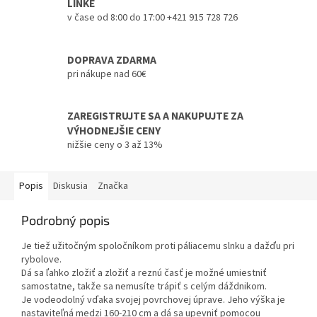
LINKE
v čase od 8:00 do 17:00 +421 915 728 726
DOPRAVA ZDARMA
pri nákupe nad 60€
ZAREGISTRUJTE SA A NAKUPUJTE ZA
VÝHODNEJŠIE CENY
nižšie ceny o 3 až 13%
Popis
Diskusia
Značka
Podrobný popis
Je tiež užitočným spoločníkom proti páliacemu slnku a dažďu pri
rybolove.
Dá sa ľahko zložiť a zložiť a reznú časť je možné umiestniť
samostatne, takže sa nemusíte trápiť s celým dáždnikom.
Je vodeodolný vďaka svojej povrchovej úprave. Jeho výška je
nastaviteľná medzi 160-210 cm a dá sa upevniť pomocou