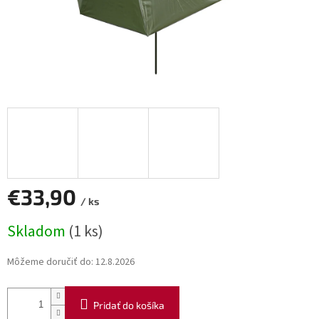
€33,90
/ ks
Jednotková
Skladom
(1 ks)
cena:
Môžeme doručiť do:
12.8.2026
Pridať do košíka