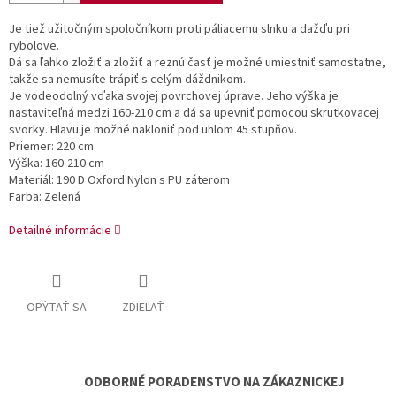
Je tiež užitočným spoločníkom proti páliacemu slnku a dažďu pri
rybolove.
Dá sa ľahko zložiť a zložiť a reznú časť je možné umiestniť samostatne,
takže sa nemusíte trápiť s celým dáždnikom.
Je vodeodolný vďaka svojej povrchovej úprave. Jeho výška je
nastaviteľná medzi 160-210 cm a dá sa upevniť pomocou skrutkovacej
svorky. Hlavu je možné nakloniť pod uhlom 45 stupňov.
Priemer: 220 cm
Výška: 160-210 cm
Materiál: 190 D Oxford Nylon s PU záterom
Farba: Zelená
Detailné informácie
OPÝTAŤ SA
ZDIEĽAŤ
ODBORNÉ PORADENSTVO NA ZÁKAZNICKEJ