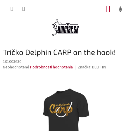
Prejsť
NÁKUP
na
obsah
KOŠÍK
Tričko Delphin CARP on the hook!
101003630
Priemerné
Neohodnotené
Podrobnosti hodnotenia
Značka:
DELPHIN
hodnotenie
produktu
je
0,0
z
5
hviezdičiek.