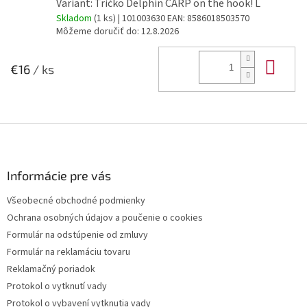
Variant: Tričko Delphin CARP on the hook! L
Skladom
(1 ks)
| 101003630
EAN:
8586018503570
Môžeme doručiť do:
12.8.2026
Do 
€16
/ ks
Z
á
p
ä
Informácie pre vás
t
Všeobecné obchodné podmienky
i
Ochrana osobných údajov a poučenie o cookies
e
Formulár na odstúpenie od zmluvy
Formulár na reklamáciu tovaru
Reklamačný poriadok
Protokol o vytknutí vady
Protokol o vybavení vytknutia vady