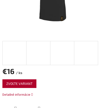
€16
/ ks
Jednotková
ZVOĽTE VARIANT
cena:
Detailné informácie