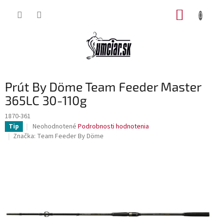
Prejsť
NÁKUP
na
obsah
KOŠÍK
Prút By Döme Team Feeder Master
365LC 30-110g
1870-361
Priemerné
Neohodnotené
Podrobnosti hodnotenia
Tip
hodnotenie
Značka:
Team Feeder By Döme
produktu
je
0,0
z
5
hviezdičiek.