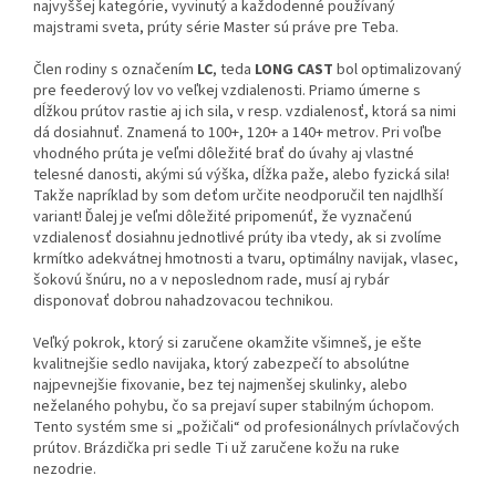
najvyššej kategórie, vyvinutý a každodenné používaný
majstrami sveta, prúty série Master sú práve pre Teba.
Člen rodiny s označením
LC
, teda
LONG CAST
bol optimalizovaný
pre feederový lov vo veľkej vzdialenosti. Priamo úmerne s
dĺžkou prútov rastie aj ich sila, v resp. vzdialenosť, ktorá sa nimi
dá dosiahnuť. Znamená to 100+, 120+ a 140+ metrov. Pri voľbe
vhodného prúta je veľmi dôležité brať do úvahy aj vlastné
telesné danosti, akými sú výška, dĺžka paže, alebo fyzická sila!
Takže napríklad by som deťom určite neodporučil ten najdlhší
variant! Ďalej je veľmi dôležité pripomenúť, že vyznačenú
vzdialenosť dosiahnu jednotlivé prúty iba vtedy, ak si zvolíme
krmítko adekvátnej hmotnosti a tvaru, optimálny navijak, vlasec,
šokovú šnúru, no a v neposlednom rade, musí aj rybár
disponovať dobrou nahadzovacou technikou.
Veľký pokrok, ktorý si zaručene okamžite všimneš, je ešte
kvalitnejšie sedlo navijaka, ktorý zabezpečí to absolútne
najpevnejšie fixovanie, bez tej najmenšej skulinky, alebo
neželaného pohybu, čo sa prejaví super stabilným úchopom.
Tento systém sme si „požičali“ od profesionálnych prívlačových
prútov. Brázdička pri sedle Ti už zaručene kožu na ruke
nezodrie.