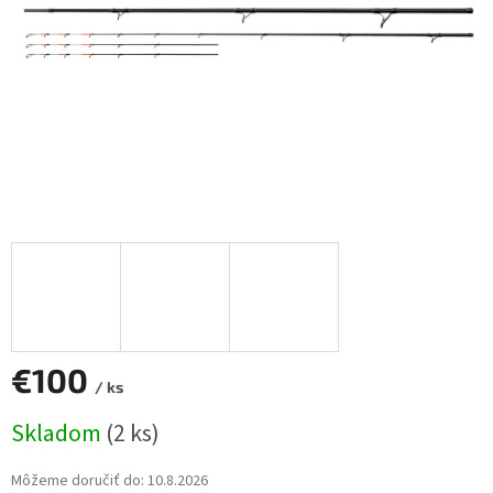
€100
/ ks
Jednotková
Skladom
(2 ks)
cena:
Môžeme doručiť do:
10.8.2026