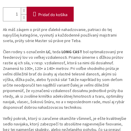
Pridať do košíka
Ak máš záujem o prút pre ďaleké nahadzovanie, patriaci do tej
najvyššej kategórie, vyvinutý a každodenné používaný majstrami
sveta, prúty série Master sú práve pre Teba.
Člen rodiny s označením
LC
, teda
LONG CAST
bol optimalizovaný pre
feederový lov vo veľkej vzdialenosti. Priamo úmerne s dĺžkou prútov
rastie aj ich sila, v resp. vzdialenosť, ktorá sa nimi dá dosiahnuť.
Znamená to 100+, 120+ a 140+ metrov. Pri voľbe vhodného prúta je
veľmi dôležité brať do úvahy aj vlastné telesné danosti, akými sú
výška, dĺžka paže, alebo fyzická sila! Takže napríklad by som deťom
určite neodporučil ten najdlhší variant! Ďalej je veľmi dôležité
pripomenúť, že vyznačenú vzdialenosť dosiahnu jednotlivé prúty iba
vtedy, ak si zvolíme krmítko adekvátnej hmotnosti a tvaru, optimálny
navijak, vlasec, šokovú šnúru, no a v neposlednom rade, musí aj rybár
disponovať dobrou nahadzovacou technikou.
Veľký pokrok, ktorý si zaručene okamžite všimneš, je ešte kvalitnejšie
sedlo navijaka, ktorý zabezpečí to absolútne najpevnejšie fixovanie,
bez tej najmenšej skulinky, alebo neželaného pohybu, čo sa prejaví