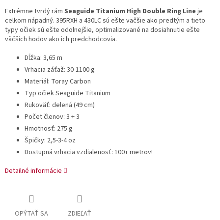
Extrémne tvrdý rám
Seaguide Titanium High Double Ring Line
je
celkom nápadný. 395RXH a 430LC sú ešte väčšie ako predtým a tieto
typy očiek sú ešte odolnejšie, optimalizované na dosiahnutie ešte
väčších hodov ako ich predchodcovia.
Dĺžka: 3,65 m
Vrhacia záťaž: 30-1100 g
Materiál: Toray Carbon
Typ očiek Seaguide Titanium
Rukoväť: delená (49 cm)
Počet členov: 3 + 3
Hmotnosť: 275 g
Špičky: 2,5-3-4 oz
Dostupná vrhacia vzdialenosť: 100+ metrov!
Detailné informácie
OPÝTAŤ SA
ZDIEĽAŤ