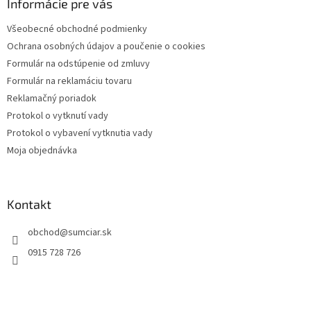
ä
Informácie pre vás
t
Všeobecné obchodné podmienky
i
Ochrana osobných údajov a poučenie o cookies
e
Formulár na odstúpenie od zmluvy
Formulár na reklamáciu tovaru
Reklamačný poriadok
Protokol o vytknutí vady
Protokol o vybavení vytknutia vady
Moja objednávka
Kontakt
obchod
@
sumciar.sk
0915 728 726