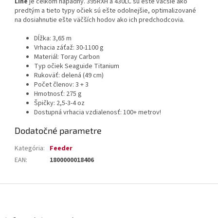
Line
je celkom nápadný. 395RXH a 430LC sú ešte väčšie ako
predtým a tieto typy očiek sú ešte odolnejšie, optimalizované
na dosiahnutie ešte väčších hodov ako ich predchodcovia.
Dĺžka: 3,65 m
Vrhacia záťaž: 30-1100 g
Materiál: Toray Carbon
Typ očiek Seaguide Titanium
Rukoväť: delená (49 cm)
Počet členov: 3 + 3
Hmotnosť: 275 g
Špičky: 2,5-3-4 oz
Dostupná vrhacia vzdialenosť: 100+ metrov!
Dodatočné parametre
Kategória
:
Feeder
EAN
:
1800000018406
Z
á
p