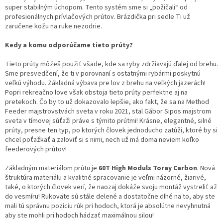
super stabilným úchopom. Tento systém sme si „požičali“ od
profesionálnych prívlačových prútov. Brázdička pri sedle Ti už
zaručene kožu na ruke nezodrie.
Kedy a komu odporúčame tieto prúty?
Tieto prúty môžeš použiť všade, kde sa ryby zdržiavajú ďalej od brehu.
Sme presvedčení, že t
i v porovnaní s ostatnými rybármi poskytnú
veľkú výhodu. Základná výbava pre lov z brehu na veľkých jazerách!
Popri rekreačno love však obstoja tieto prúty perfektne aj na
pretekoch. Čo by to už dokazovalo lepšie, ako fakt, že sa na Method
Feeder majstrovstvách sveta v roku 2021, stal Gábor Sipos majstrom
sveta v tímovej súťaži práve s týmito prútmi! Krásne, elegantné, silné
prúty, presne ten typ, po ktorých človek jednoducho zatúži, ktoré by si
chcel poťažkať a zaloviť si s nimi, nech už má doma neviem koľko
feederových prútov!
Základným materiálom prútu je
60T High Moduls Toray Carbon
. Nová
štruktúra materiálu a kvalitné spracovanie je veľmi názorné, žiarivé,
také, o ktorých človek verí, že naozaj dokáže svoju montáž vystreliť až
do vesmíru! Rukoväte sú stále delené a dostatočne dlhé na to, aby ste
mali tú správnu pozíciu rúk pri hodoch, ktorá je absolútne nevyhnutná
aby ste mohli pri hodoch hádzať maximálnou silou!