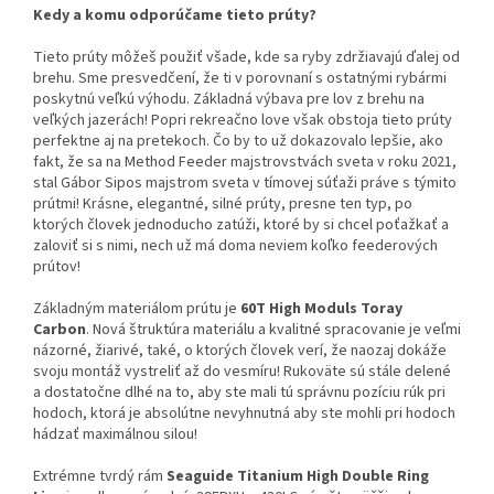
Kedy a komu odporúčame tieto prúty?
Tieto prúty môžeš použiť všade, kde sa ryby zdržiavajú ďalej od
brehu. Sme presvedčení, že t
i v porovnaní s ostatnými rybármi
poskytnú veľkú výhodu. Základná výbava pre lov z brehu na
veľkých jazerách! Popri rekreačno love však obstoja tieto prúty
perfektne aj na pretekoch. Čo by to už dokazovalo lepšie, ako
fakt, že sa na Method Feeder majstrovstvách sveta v roku 2021,
stal Gábor Sipos majstrom sveta v tímovej súťaži práve s týmito
prútmi! Krásne, elegantné, silné prúty, presne ten typ, po
ktorých človek jednoducho zatúži, ktoré by si chcel poťažkať a
zaloviť si s nimi, nech už má doma neviem koľko feederových
prútov!
Základným materiálom prútu je
60T High Moduls Toray
Carbon
. Nová štruktúra materiálu a kvalitné spracovanie je veľmi
názorné, žiarivé, také, o ktorých človek verí, že naozaj dokáže
svoju montáž vystreliť až do vesmíru! Rukoväte sú stále delené
a dostatočne dlhé na to, aby ste mali tú správnu pozíciu rúk pri
hodoch, ktorá je absolútne nevyhnutná aby ste mohli pri hodoch
hádzať maximálnou silou!
Extrémne tvrdý rám
Seaguide Titanium High Double Ring