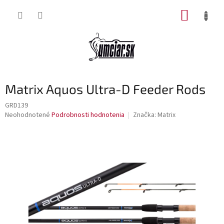
Prejsť
NÁKUP
na
obsah
KOŠÍK
Matrix Aquos Ultra-D Feeder Rods
GRD139
Priemerné
Neohodnotené
Podrobnosti hodnotenia
Značka:
Matrix
hodnotenie
produktu
je
0,0
z
5
hviezdičiek.