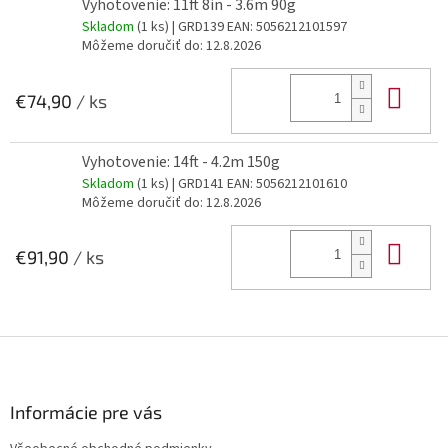
Vyhotovenie: 11ft 8in - 3.6m 90g
Skladom
(1 ks)
| GRD139
EAN:
5056212101597
Môžeme doručiť do:
12.8.2026
Do 
€74,90
/ ks
Vyhotovenie: 14ft - 4.2m 150g
Skladom
(1 ks)
| GRD141
EAN:
5056212101610
Môžeme doručiť do:
12.8.2026
Do 
€91,90
/ ks
Z
á
p
ä
Informácie pre vás
t