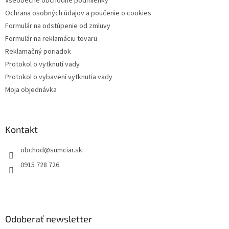
Všeobecné obchodné podmienky
i
Ochrana osobných údajov a poučenie o cookies
e
Formulár na odstúpenie od zmluvy
Formulár na reklamáciu tovaru
Reklamačný poriadok
Protokol o vytknutí vady
Protokol o vybavení vytknutia vady
Moja objednávka
Kontakt
obchod
@
sumciar.sk
0915 728 726
Odoberať newsletter