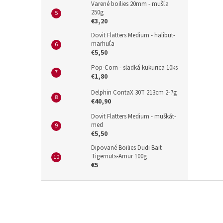
Varené boilies 20mm - mušľa
250g
€3,20
Dovit Flatters Medium - halibut-
marhuľa
€5,50
Pop-Corn - sladká kukurica 10ks
€1,80
Delphin ContaX 30T 213cm 2-7g
€40,90
Dovit Flatters Medium - muškát-
med
€5,50
Dipované Boilies Dudi Bait
Tigernuts-Amur 100g
€5
Z
á
p
ä