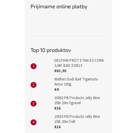
Prijímame online platby
Top 10 produktov
DELPHIN PRÚT ETNA E3 CORK
3,6M 3LBS 3 DIELY
€63,90
Wafters Dudi Bait Tigernuts-
Amur 100g
€4
10002 PB Products Jelly Wire
25lb 20m f.gravel
€16
10010 PB Products Jelly Wire
15lb 20m f.silt
€16