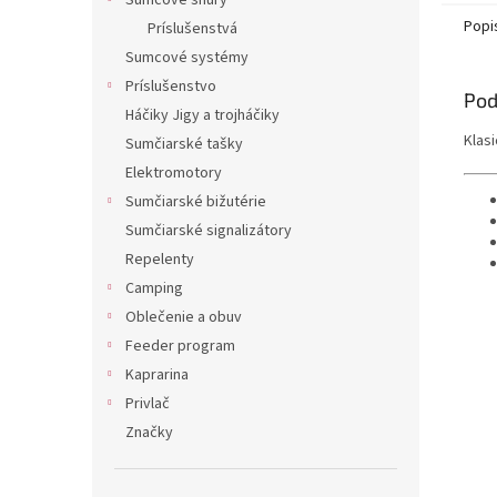
Sumcové šnúry
Popi
Príslušenstvá
Sumcové systémy
Príslušenstvo
Pod
Háčiky Jigy a trojháčiky
Klas
Sumčiarské tašky
Elektromotory
Sumčiarské bižutérie
Sumčiarské signalizátory
Repelenty
Camping
Oblečenie a obuv
Feeder program
Kaprarina
Privlač
Značky