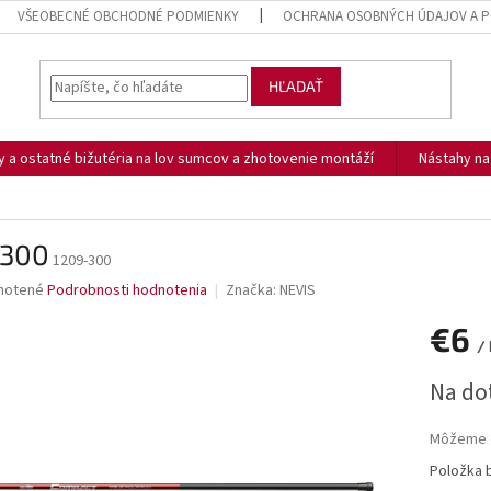
VŠEOBECNÉ OBCHODNÉ PODMIENKY
OCHRANA OSOBNÝCH ÚDAJOV A P
HĽADAŤ
ny a ostatné bižutéria na lov sumcov a zhotovenie montáží
Nástahy n
 300
1209-300
né
notené
Podrobnosti hodnotenia
Značka:
NEVIS
nie
€6
u
/ 
Jednotk
Na do
cena:
iek.
Môžeme d
Položka 