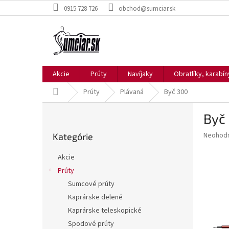
Prejsť
0915 728 726
obchod@sumciar.sk
na
obsah
Akcie
Prúty
Navíjaky
Obratlíky, karabí
Domov
Prúty
Plávaná
Byč 300
B
Byč
o
Preskočiť
č
Priemer
Neohod
Kategórie
kategórie
n
hodnote
ý
produkt
Akcie
p
je
Prúty
0,0
a
z
Sumcové prúty
n
5
e
Kaprárske delené
hviezdič
l
Kaprárske teleskopické
Spodové prúty