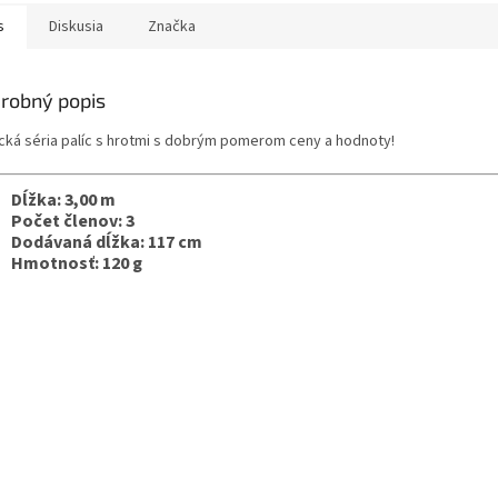
s
Diskusia
Značka
robný popis
ická séria palíc s hrotmi s dobrým pomerom ceny a hodnoty!
Dĺžka: 3,00 m
Počet členov: 3
Dodávaná dĺžka: 117 cm
Hmotnosť: 120 g