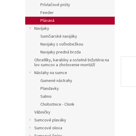
Prívlačové prúty
Feeder
Plávaná
Navíjaky
Sumčiarské navijáky
Navijaky s voľnobežkou
Navijaky predná brzda
Obratlíky, karabíny a ostatné bižutéria na
lov sumcov a zhotovenie montáží
Nástahy na sumce
Gumené nástrahy
Plandavky
Salmo
Chobotnice - Clonk
Vábničky
Sumcové plaváky
Sumcové olova