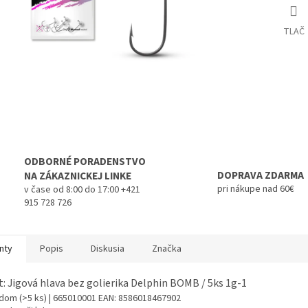
TLAČ
ODBORNÉ PORADENSTVO
DOPRAVA ZDARMA
NA ZÁKAZNICKEJ LINKE
pri nákupe nad 60€
v čase od 8:00 do 17:00 +421
915 728 726
nty
Popis
Diskusia
Značka
t: Jigová hlava bez golierika Delphin BOMB / 5ks 1g-1
adom
(>5 ks)
| 665010001
EAN:
8586018467902