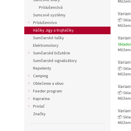
Sumcové šnúry
Môžeme
Príslušenstvá
Varian
Sumcové systémy
📦 Skl
Príslušenstvo
Môžeme
Háčiky Jigy a trojháčiky
Varian
Sumčiarské tašky
Sklad
Elektromotory
Môžeme
Sumčiarské bižutérie
Sumčiarské signalizátory
Varian
Repelenty
📦 Skl
Môžeme
Camping
Oblečenie a obuv
Varian
Feeder program
📦 Skl
Môžeme
Kaprarina
Privlač
Varian
Značky
📦 Skl
Môžeme