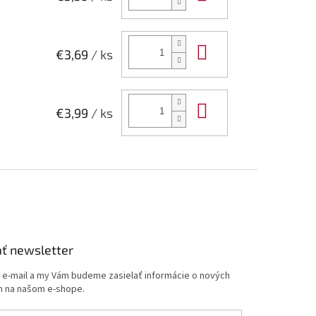
Do košíka
€3,69
/ ks
Do košíka
€3,99
/ ks
ť newsletter
j e-mail a my Vám budeme zasielať informácie o nových
 na našom e-shope.