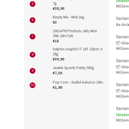
Sklad
7g
Môžeme
€38,90
Ready Mix - Med 1kg
Varian
€3
Na dot
10014 PB Products Jelly Wire
35lb 20m f.silt
Varian
€16
📦 Skl
Môžeme
Delphin GraphiX IT 24T 228cm 3-
18g
€39,90
Varian
📦 Skl
Jeseter Spomb Pelety 900g
Môžeme
€7,50
Pop-Corn - sladká kukurica 10ks
Varian
€1,80
📦 Skl
Môžeme
Varian
Sklad
Môžeme