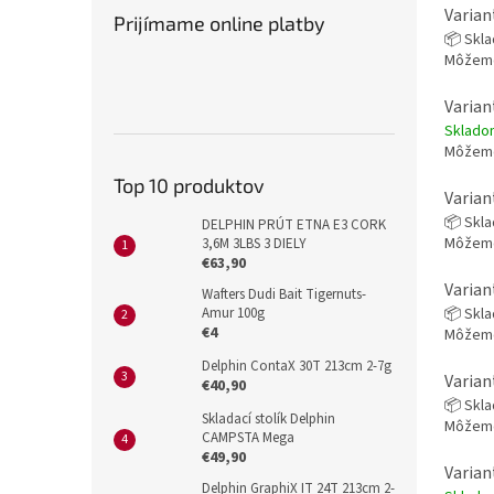
Varian
Prijímame online platby
📦 Skl
Môžeme
Varian
Sklad
Môžeme
Top 10 produktov
Varian
📦 Skl
DELPHIN PRÚT ETNA E3 CORK
Môžeme
3,6M 3LBS 3 DIELY
€63,90
Varian
Wafters Dudi Bait Tigernuts-
📦 Skl
Amur 100g
€4
Môžeme
Delphin ContaX 30T 213cm 2-7g
Varian
€40,90
📦 Skl
Skladací stolík Delphin
Môžeme
CAMPSTA Mega
€49,90
Varian
Delphin GraphiX IT 24T 213cm 2-