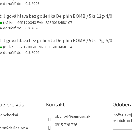
 doručiť do:
10.8.2026
t: Jigová hlava bez golierika Delphin BOMB / 5ks 12g-4/0
om
(>5 ks)
| 665120040
EAN:
8586018468107
 doručiť do:
10.8.2026
t: Jigová hlava bez golierika Delphin BOMB / 5ks 12g-5/0
om
(>5 ks)
| 665120050
EAN:
8586018468114
 doručiť do:
10.8.2026
ie pre vás
Kontakt
Odobera
 obchodné
Vložte svo
obchod
@
sumciar.sk
produktoch
0915 728 726
obných údajov a