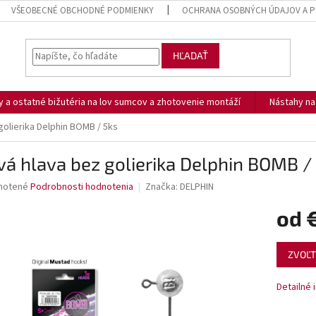
VŠEOBECNÉ OBCHODNÉ PODMIENKY
OCHRANA OSOBNÝCH ÚDAJOV A P
HĽADAŤ
ny a ostatné bižutéria na lov sumcov a zhotovenie montáží
Nástahy n
golierika Delphin BOMB / 5ks
vá hlava bez golierika Delphin BOMB /
né
notené
Podrobnosti hodnotenia
Značka:
DELPHIN
nie
od
u
Jednotk
ZVOĽT
cena:
iek.
Detailné 