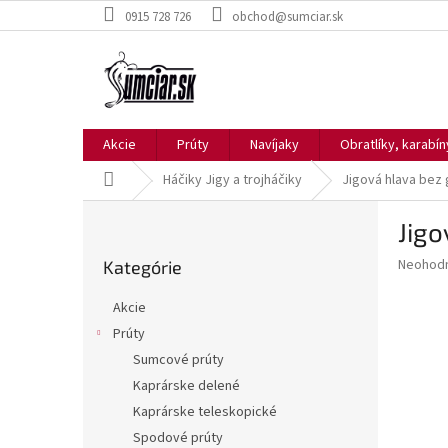
Prejsť
0915 728 726
obchod@sumciar.sk
na
obsah
Akcie
Prúty
Navíjaky
Obratlíky, karabí
Domov
Háčiky Jigy a trojháčiky
Jigová hlava bez 
B
Jigo
o
Preskočiť
č
Priemer
Neohod
Kategórie
kategórie
n
hodnote
ý
produkt
Akcie
p
je
Prúty
0,0
a
z
Sumcové prúty
n
5
e
Kaprárske delené
hviezdič
l
Kaprárske teleskopické
Spodové prúty