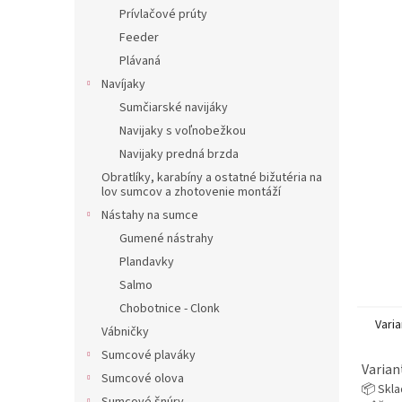
Prívlačové prúty
Feeder
Plávaná
Navíjaky
Sumčiarské navijáky
Navijaky s voľnobežkou
Navijaky predná brzda
Obratlíky, karabíny a ostatné bižutéria na
lov sumcov a zhotovenie montáží
Nástahy na sumce
Gumené nástrahy
Plandavky
Salmo
Chobotnice - Clonk
Varia
Vábničky
Sumcové plaváky
Varian
Sumcové olova
📦 Skl