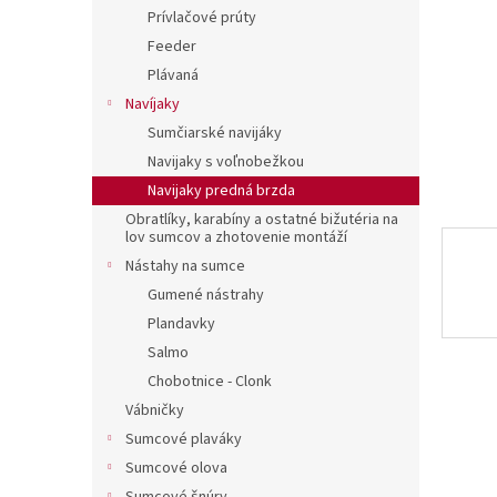
Prívlačové prúty
Feeder
Plávaná
Navíjaky
Sumčiarské navijáky
Navijaky s voľnobežkou
Navijaky predná brzda
Obratlíky, karabíny a ostatné bižutéria na
lov sumcov a zhotovenie montáží
Nástahy na sumce
Gumené nástrahy
Plandavky
Salmo
Chobotnice - Clonk
Vábničky
Sumcové plaváky
Sumcové olova