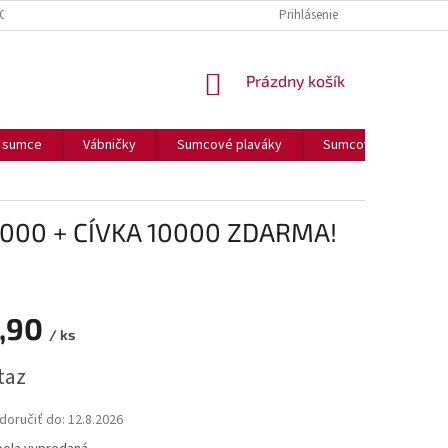
OUČENIE O COOKIES
FORMULÁR NA ODSTÚPENIE OD ZMLUVY
Prihlásenie
FORM
NÁKUPNÝ
Prázdny košík
KOŠÍK
a sumce
Vábničky
Sumcové plaváky
Sumcové olova
9000 + CÍVKA 10000 ZDARMA!
,90
/ ks
ová
taz
oručiť do:
12.8.2026