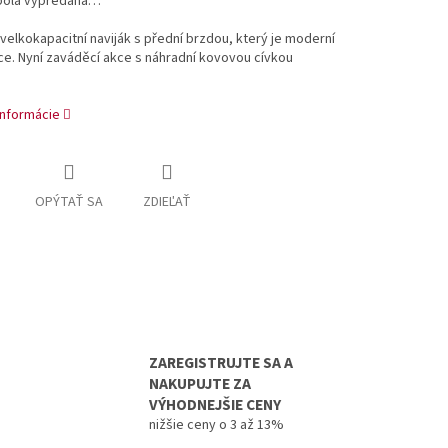
bola vypredaná…
velkokapacitní naviják s přední brzdou, který je moderní
e. Nyní zaváděcí akce s náhradní kovovou cívkou
informácie
OPÝTAŤ SA
ZDIEĽAŤ
ZAREGISTRUJTE SA A
NAKUPUJTE ZA
VÝHODNEJŠIE CENY
nižšie ceny o 3 až 13%