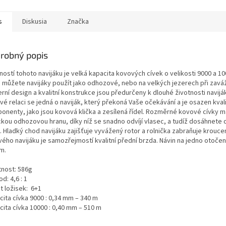
M
s
Diskusia
Značka
O
robný popis
ostí tohoto navijáku je velká kapacita kovových cívek o velikosti 9000 a 10
 můžete navijáky použít jako odhozové, nebo na velkých jezerech při zavá
ní design a kvalitní konstrukce jsou předurčeny k dlouhé životnosti navijá
é relaci se jedná o naviják, který překoná Vaše očekávání a je osazen kval
onenty, jako jsou kovová klička a zesílená řídel. Rozměrné kovové cívky ma
ckou odhozovou hranu, díky níž se snadno odvíjí vlasec, a tudíž dosáhnete 
 Hladký chod navijáku zajišťuje vyvážený rotor a rolnička zabraňuje kroucen
ého navijáku je samozřejmostí kvalitní přední brzda. Návin na jedno otočen
m.
nost: 586g
d: 4,6 : 1
t ložisek: 6+1
cita cívka 9000 : 0,34 mm – 340 m
cita cívka 10000 : 0,40 mm – 510 m