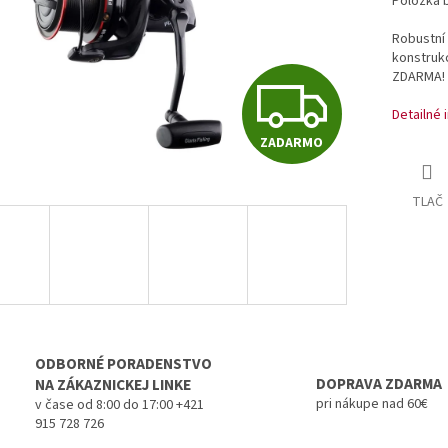
Položka 
Robustní 
konstrukc
ZDARMA!
Z
Detailné 
ZADARMO
A
TLAČ
D
A
R
ODBORNÉ PORADENSTVO
DOPRAVA ZDARMA
NA ZÁKAZNICKEJ LINKE
pri nákupe nad 60€
v čase od 8:00 do 17:00 +421
915 728 726