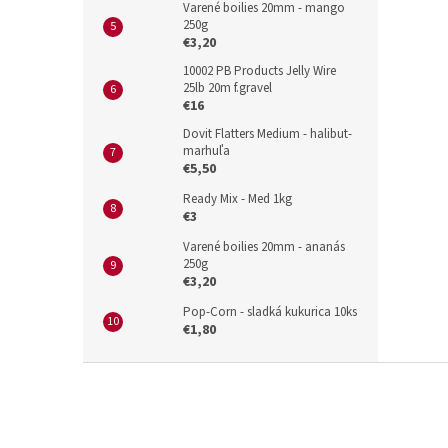
Varené boilies 20mm - mango
250g
€3,20
10002 PB Products Jelly Wire
25lb 20m f.gravel
€16
Dovit Flatters Medium - halibut-
marhuľa
€5,50
Ready Mix - Med 1kg
€3
Varené boilies 20mm - ananás
250g
€3,20
Pop-Corn - sladká kukurica 10ks
€1,80
Z
á
p
ä