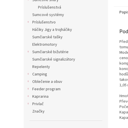
Sumcové šnúry
Príslušenstvá
Popi
Sumcové systémy
Príslušenstvo
Háčiky Jigy a trojháčiky
Pod
Sumčiarské tašky
Předn
Elektromotory
tomu
Sumčiarské bižutérie
Moder
cenov
Sumčiarské signalizátory
komp
Repelenty
koni
hodů.
Camping
takov
Oblečenie a obuv
1,05 
Feeder program
Hmot
Kaprarina
Převo
Privlač
Poče
Značky
Kapa
Kapa