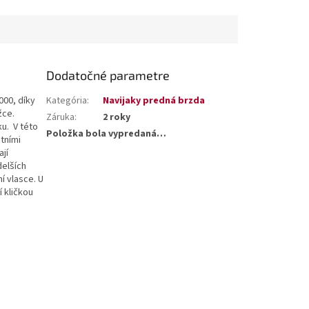
Dodatočné parametre
000, díky
Kategória
:
Navijaky predná brzda
žce.
Záruka
:
2 roky
ku. V této
Položka bola vypredaná…
itními
jí
delších
í vlasce. U
í kličkou