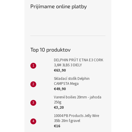
Prijímame online platby
Top 10 produktov
DELPHIN PRÚT ETNA E3 CORK
3,6M 3LBS 3 DIELY
€63,90
Skladací stolík Delphin
CAMPSTA Mega
€49,90
Varené boilies 20mm - jahoda
250g
€3,20
10004 PB Products Jelly Wire
35lb 20m f.gravel
€16