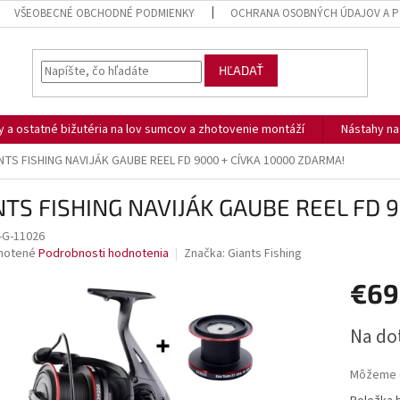
VŠEOBECNÉ OBCHODNÉ PODMIENKY
OCHRANA OSOBNÝCH ÚDAJOV A P
HĽADAŤ
ny a ostatné bižutéria na lov sumcov a zhotovenie montáží
Nástahy n
NTS FISHING NAVIJÁK GAUBE REEL FD 9000 + CÍVKA 10000 ZDARMA!
NTS FISHING NAVIJÁK GAUBE REEL FD 
-G-11026
né
notené
Podrobnosti hodnotenia
Značka:
Giants Fishing
nie
€69
u
Jednotk
Na do
cena:
iek.
Môžeme d