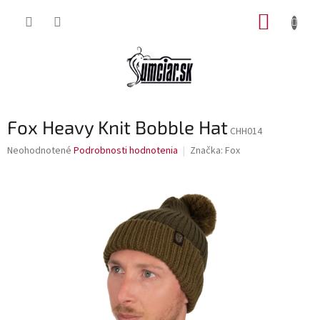
Prejsť
NÁKUP
na
obsah
KOŠÍK
Fox Heavy Knit Bobble Hat
CHH014
Priemerné
Neohodnotené
Podrobnosti hodnotenia
Značka:
Fox
hodnotenie
produktu
je
0,0
z
5
hviezdičiek.