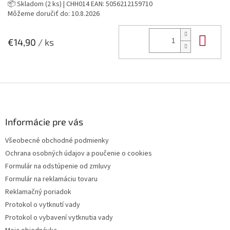
📦 Skladom
(2 ks)
| CHH014
EAN:
5056212159710
Môžeme doručiť do:
10.8.2026
Do 
€14,90
/ ks
Z
á
p
ä
Informácie pre vás
t
Všeobecné obchodné podmienky
i
Ochrana osobných údajov a poučenie o cookies
e
Formulár na odstúpenie od zmluvy
Formulár na reklamáciu tovaru
Reklamačný poriadok
Protokol o vytknutí vady
Protokol o vybavení vytknutia vady