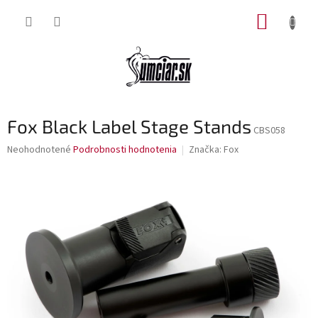
Prejsť
NÁKUP
na
obsah
KOŠÍK
Fox Black Label Stage Stands
CBS058
Priemerné
Neohodnotené
Podrobnosti hodnotenia
Značka:
Fox
hodnotenie
produktu
je
0,0
z
5
hviezdičiek.