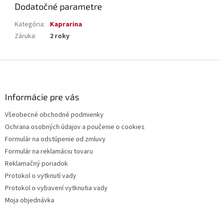
Dodatočné parametre
Kategória
:
Kaprarina
Záruka
:
2 roky
Z
á
p
ä
Informácie pre vás
t
Všeobecné obchodné podmienky
i
Ochrana osobných údajov a poučenie o cookies
e
Formulár na odstúpenie od zmluvy
Formulár na reklamáciu tovaru
Reklamačný poriadok
Protokol o vytknutí vady
Protokol o vybavení vytknutia vady
Moja objednávka