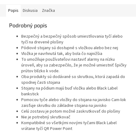
Popis
Diskusia
Značka
Podrobný popis
Bezpečný a bezpečný spôsob umiestňovania tyčí alebo
tyčí na drevené plošiny
Pódiové stojany sú dostupné s vložkou alebo bez nej
Vložka je navrhnutá tak, aby bola čo najnižšia
To umožňuje používateľovi nastaviť alarmy na nízku
úroveň, aby sa zabezpečilo, že je možné umiestniť špičky
prútov blízko k vode.
Oba produkty sú dodávané so skrutkou, ktorá zapadá do
spodnej časti stojana
Stojany na pódium majú buď vložku alebo Black Label
bankstick
Pomocou tyče alebo vložky do stojana na javisko Cam-lok
zaisťuje skrutku do základne stojana na javisko
Celú zostavu je potom možné zaskrutkovať do plošiny
Nie je potrebný skrutkovač
Kompatibilné so všetkými novými tyčami Black Label
vrátane tyčí QR Power Point