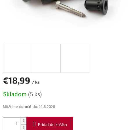
€18,99
/ ks
Jednotková
Skladom
(5 ks)
cena:
Môžeme doručiť do:
11.8.2026
Pridať do košíka