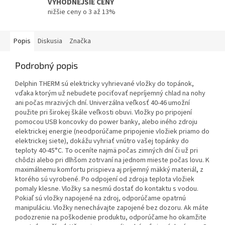
VÝHODNEJŠIE CENY
nižšie ceny o 3 až 13%
Popis
Diskusia
Značka
Podrobný popis
Delphin THERM sú elektricky vyhrievané vložky do topánok,
vďaka ktorým už nebudete pociťovať nepríjemný chlad na nohy
ani počas mrazivých dní. Univerzálna veľkosť 40-46 umožní
použite pri širokej škále veľkosti obuvi. Vložky po pripojení
pomocou USB koncovky do power banky, alebo iného zdroju
elektrickej energie (neodporúčame pripojenie vložiek priamo do
elektrickej siete), dokážu vyhriať vnútro vašej topánky do
teploty 40-45°C. To oceníte najmä počas zimných dní či už pri
chôdzi alebo pri dlhšom zotrvaní na jednom mieste počas lovu. K
maximálnemu komfortu prispieva aj príjemný mäkký materiál, z
ktorého sú vyrobené. Po odpojení od zdroja teplota vložiek
pomaly klesne. Vložky sa nesmú dostať do kontaktu s vodou.
Pokiaľ sú vložky napojené na zdroj, odporúčame opatrnú
manipuláciu. Vložky nenechávajte zapojené bez dozoru. Ak máte
podozrenie na poškodenie produktu, odporúčame ho okamžite