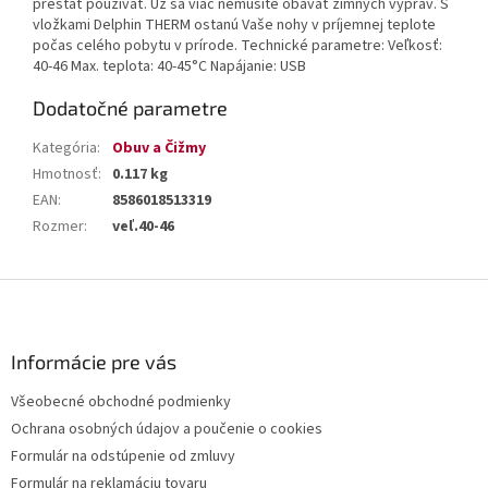
prestať používať. Už sa viac nemusíte obávať zimných výprav. S
vložkami Delphin THERM ostanú Vaše nohy v príjemnej teplote
počas celého pobytu v prírode. Technické parametre: Veľkosť:
40-46 Max. teplota: 40-45°C Napájanie: USB
Dodatočné parametre
Kategória
:
Obuv a Čižmy
Hmotnosť
:
0.117 kg
EAN
:
8586018513319
Rozmer
:
veľ.40-46
Z
á
p
ä
Informácie pre vás
t
Všeobecné obchodné podmienky
i
Ochrana osobných údajov a poučenie o cookies
e
Formulár na odstúpenie od zmluvy
Formulár na reklamáciu tovaru