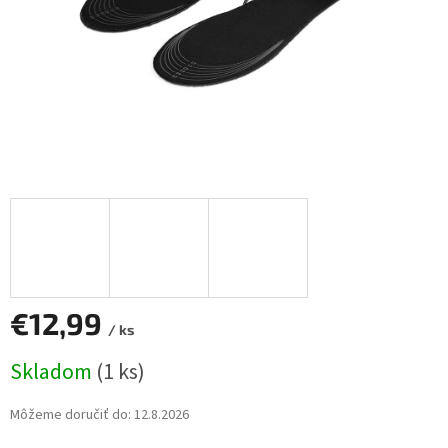
€12,99
/ ks
Jednotková
Skladom
(1 ks)
cena:
Môžeme doručiť do:
12.8.2026