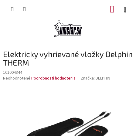
Prejsť
NÁKUP
na
obsah
KOŠÍK
Elektricky vyhrievané vložky Delphin
THERM
101004344
Priemerné
Neohodnotené
Podrobnosti hodnotenia
Značka:
DELPHIN
hodnotenie
produktu
je
0,0
z
5
hviezdičiek.