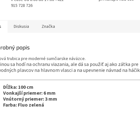
915 728 726
s
Diskusia
Značka
robný popis
vá trubica pre moderné sumčiarske náväzce.
inou sa hodí na ochranu viazania, ale dá sa použiť aj ako zátka pre
odných plavcov na hlavnom vlasci a na upevnenie návnad na háčik
Dĺžka: 100 cm
Vonkajší priemer: 6 mm
Vnútorný priemer: 3 mm
Farba: Fluo zelená