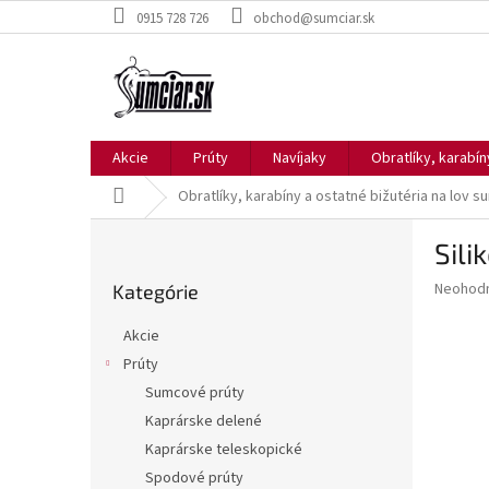
Prejsť
0915 728 726
obchod@sumciar.sk
na
obsah
Akcie
Prúty
Navíjaky
Obratlíky, karabí
Domov
Obratlíky, karabíny a ostatné bižutéria na lov
B
Sil
o
Preskočiť
č
Priemer
Neohod
Kategórie
kategórie
n
hodnote
ý
produkt
Akcie
p
je
Prúty
0,0
a
z
Sumcové prúty
n
5
e
Kaprárske delené
hviezdič
l
Kaprárske teleskopické
Spodové prúty