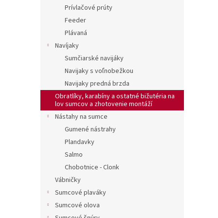
Prívlačové prúty
Feeder
Plávaná
Navíjaky
Sumčiarské navijáky
Navijaky s voľnobežkou
Navijaky predná brzda
Obratlíky, karabíny a ostatné bižutéria na
lov sumcov a zhotovenie montáží
Nástahy na sumce
Gumené nástrahy
Plandavky
Salmo
Chobotnice - Clonk
Vábničky
Sumcové plaváky
Sumcové olova