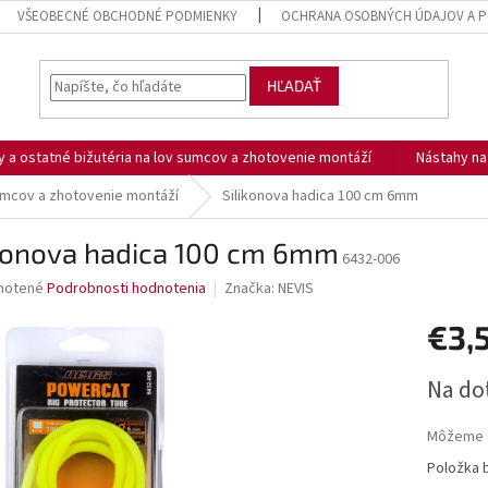
VŠEOBECNÉ OBCHODNÉ PODMIENKY
OCHRANA OSOBNÝCH ÚDAJOV A P
HĽADAŤ
ny a ostatné bižutéria na lov sumcov a zhotovenie montáží
Nástahy n
 sumcov a zhotovenie montáží
Silikonova hadica 100 cm 6mm
ikonova hadica 100 cm 6mm
6432-006
né
notené
Podrobnosti hodnotenia
Značka:
NEVIS
nie
€3,
u
Jednotk
Na do
cena:
iek.
Môžeme d
Položka 