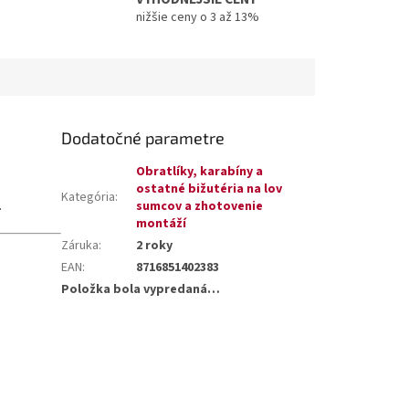
nižšie ceny o 3 až 13%
Dodatočné parametre
Obratlíky, karabíny a
ostatné bižutéria na lov
Kategória
:
.
sumcov a zhotovenie
montáží
Záruka
:
2 roky
EAN
:
8716851402383
Položka bola vypredaná…