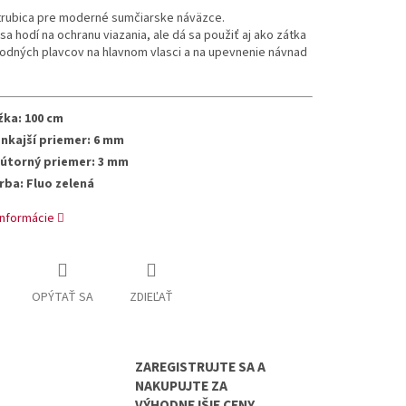
rubica pre moderné sumčiarske náväzce.
sa hodí na ochranu viazania, ale dá sa použiť aj ako zátka
odných plavcov na hlavnom vlasci a na upevnenie návnad
žka: 100 cm
nkajší priemer: 6 mm
útorný priemer: 3 mm
rba: Fluo zelená
informácie
OPÝTAŤ SA
ZDIEĽAŤ
ZAREGISTRUJTE SA A
NAKUPUJTE ZA
VÝHODNEJŠIE CENY