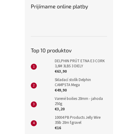
Prijímame online platby
Top 10 produktov
DELPHIN PRÚT ETNA E3 CORK
3,6M 3LBS 3 DIELY
€63,90
Skladací stolík Delphin
CAMPSTA Mega
€49,90
Varené boilies 20mm - jahoda
250g
€3,20
10004 PB Products Jelly Wire
35lb 20m f.gravel
€16