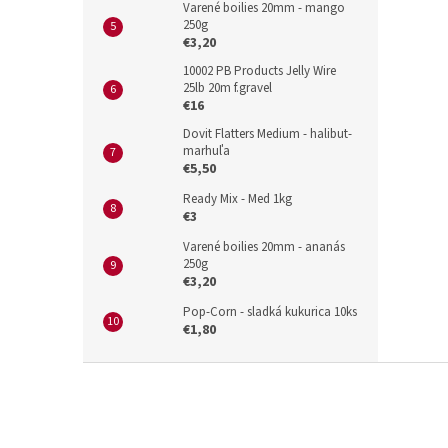
Varené boilies 20mm - mango
250g
€3,20
10002 PB Products Jelly Wire
25lb 20m f.gravel
€16
Dovit Flatters Medium - halibut-
marhuľa
€5,50
Ready Mix - Med 1kg
€3
Varené boilies 20mm - ananás
250g
€3,20
Pop-Corn - sladká kukurica 10ks
€1,80
Z
á
p
ä