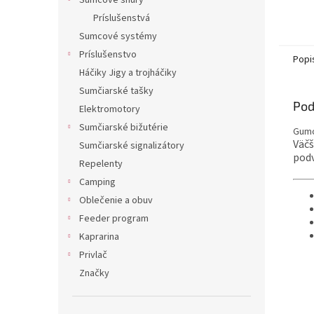
Sumcové šnúry
Príslušenstvá
Sumcové systémy
Príslušenstvo
Popi
Háčiky Jigy a trojháčiky
Sumčiarské tašky
Pod
Elektromotory
Sumčiarské bižutérie
Gumo
Väčš
Sumčiarské signalizátory
podv
Repelenty
Camping
Oblečenie a obuv
Feeder program
Kaprarina
Privlač
Značky