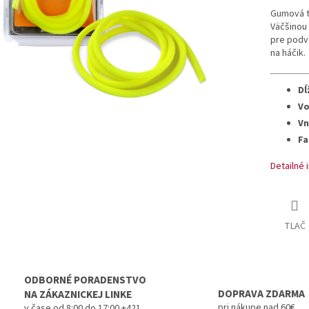
Gumová t
Väčšinou 
pre podv
na háčik.
Dĺ
Vo
Vn
Fa
Detailné 
TLAČ
ODBORNÉ PORADENSTVO
DOPRAVA ZDARMA
NA ZÁKAZNICKEJ LINKE
pri nákupe nad 60€
v čase od 8:00 do 17:00 +421