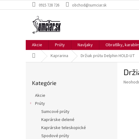
Prejsť
0915 728 726
obchod@sumciar.sk
na
obsah
Akcie
Prúty
Navíjaky
Obratlíky, karabí
Domov
Kaprarina
Držiak prútu Delphin HOLD-UT
B
Drž
o
Preskočiť
č
Priemer
Neohod
Kategórie
kategórie
n
hodnote
ý
produkt
Akcie
p
je
Prúty
0,0
a
z
Sumcové prúty
n
5
e
Kaprárske delené
hviezdič
l
Kaprárske teleskopické
Spodové prúty