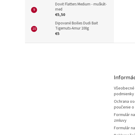
Dovit Flatters Medium - muškát-
med
€5,50
Dipované Boilies Dudi Bait
Tigernuts-Amur 100g
€5
Z
á
p
ä
t
Informác
i
e
Všeobecné
podmienky
Ochrana os
poučenie o
Formulár n
zmluvy
Formulár na