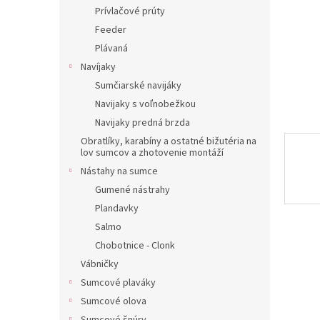
Prívlačové prúty
Feeder
Plávaná
Navíjaky
Sumčiarské navijáky
Navijaky s voľnobežkou
Navijaky predná brzda
Obratlíky, karabíny a ostatné bižutéria na
lov sumcov a zhotovenie montáží
Nástahy na sumce
Gumené nástrahy
Plandavky
Salmo
Chobotnice - Clonk
Vábničky
Sumcové plaváky
Sumcové olova