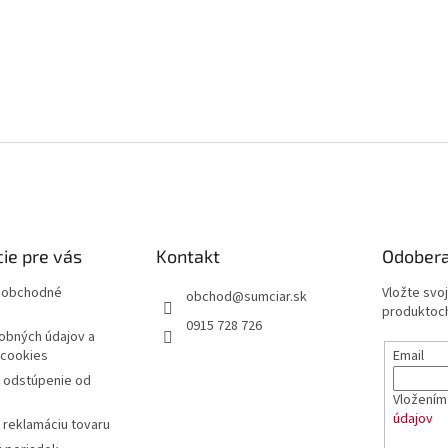
ie pre vás
Kontakt
Odobera
 obchodné
Vložte svo
obchod
@
sumciar.sk
produktoch
0915 728 726
obných údajov a
Email
 cookies
a odstúpenie od
Vložením 
údajov
 reklamáciu tovaru