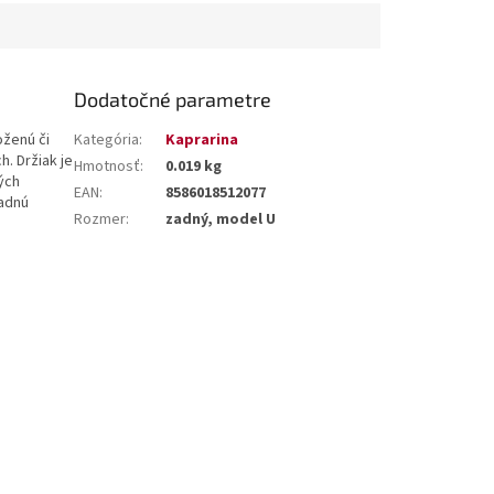
Dodatočné parametre
oženú či
Kategória
:
Kaprarina
h. Držiak je
Hmotnosť
:
0.019 kg
ých
EAN
:
8586018512077
zadnú
Rozmer
:
zadný, model U