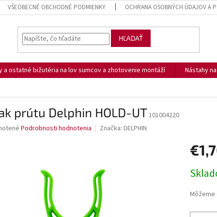
VŠEOBECNÉ OBCHODNÉ PODMIENKY
OCHRANA OSOBNÝCH ÚDAJOV A P
HĽADAŤ
ny a ostatné bižutéria na lov sumcov a zhotovenie montáží
Nástahy n
iak prútu Delphin HOLD-UT
101004220
né
notené
Podrobnosti hodnotenia
Značka:
DELPHIN
nie
€1,
u
Jednotk
Skla
cena:
iek.
Môžeme d