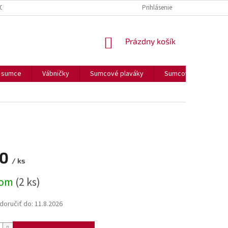
OUČENIE O COOKIES
FORMULÁR NA ODSTÚPENIE OD ZMLUVY
Prihlásenie
FORM
NÁKUPNÝ
Prázdny košík
KOŠÍK
a sumce
Vábničky
Sumcové plaváky
Sumcové olova
70
/ ks
ová
dom
(2 ks)
oručiť do:
11.8.2026