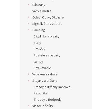
Nástrahy
Váhy a metre
Odev, Obuv, Okuliare
Signalizátory záberu
Camping
Dáždniky a biváky
Stoly
Stoličky
Postele a spacáky
Lampy
Stravovanie
Vybavenie rybára
Stojany a držiaky
Hrazdy a držiaky kaprové
Rázsošky
Tripody a Rodpody
Vlasce a šnúry