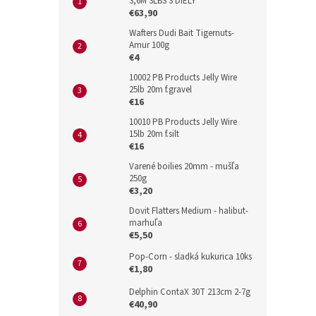
3,6M 3LBS 3 DIELY
€63,90
Wafters Dudi Bait Tigernuts-
Amur 100g
€4
10002 PB Products Jelly Wire
25lb 20m f.gravel
€16
10010 PB Products Jelly Wire
15lb 20m f.silt
€16
Varené boilies 20mm - mušľa
250g
€3,20
Dovit Flatters Medium - halibut-
marhuľa
€5,50
Pop-Corn - sladká kukurica 10ks
€1,80
Delphin ContaX 30T 213cm 2-7g
€40,90