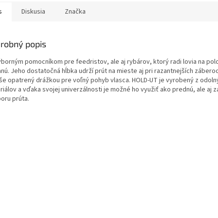
s
Diskusia
Značka
robný popis
ýborným pomocníkom pre feedristov, ale aj rybárov, ktorý radi lovia na pol
nú. Jeho dostatočná hĺbka udrží prút na mieste aj pri razantnejších záberoc
še opatrený drážkou pre voľný pohyb vlasca. HOLD-UT je vyrobený z odoln
iálov a vďaka svojej univerzálnosti je možné ho využiť ako prednú, ale aj 
oru prúta.