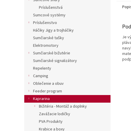
Sumcové šnúry
Popi
Príslušenstvá
Sumcové systémy
Príslušenstvo
Pod
Háčiky Jigy a trojháčiky
Je v
Sumčiarské tašky
pláva
Elektromotory
navy
Sumčiarské bižutérie
mater
podp
Sumčiarské signalizátory
Repelenty
Camping
Oblečenie a obuv
Feeder program
Kaprarina
Bižitéria - Montáž a doplnky
Zavážacie lodičky
PVA Produkty
Krabice a boxy