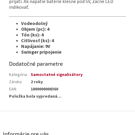
prijatí. Ak napätie batérie klesne pod 5V, začne LED
indikovať.
Vodeodolný
Objem (pc): 4
Tón (ks): 4
Citlivosť (ks): 4
Napájanie: 9V
Swinger pripojenie
Dodatočné parametre
Kategória
:
Samostatné signalizátory
Záruka
:
2 roky
EAN
:
1800000008360
Položka bola vypredaná…
Z
á
p
ä
Informácie pre vás