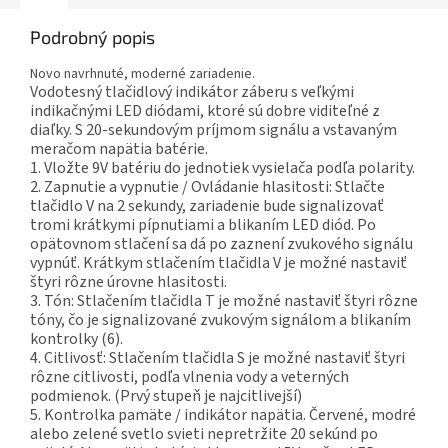
Podrobný popis
Novo navrhnuté, moderné zariadenie.
Vodotesný tlačidlový indikátor záberu s veľkými
indikačnými LED diódami, ktoré sú dobre viditeľné z
diaľky. S 20-sekundovým príjmom signálu a vstavaným
meračom napätia batérie.
1. Vložte 9V batériu do jednotiek vysielača podľa polarity.
2. Zapnutie a vypnutie / Ovládanie hlasitosti: Stlačte
tlačidlo V na 2 sekundy, zariadenie bude signalizovať
tromi krátkymi pípnutiami a blikaním LED diód. Po
opätovnom stlačení sa dá po zaznení zvukového signálu
vypnúť. Krátkym stlačením tlačidla V je možné nastaviť
štyri rôzne úrovne hlasitosti.
3. Tón: Stlačením tlačidla T je možné nastaviť štyri rôzne
tóny, čo je signalizované zvukovým signálom a blikaním
kontrolky (6).
4. Citlivosť: Stlačením tlačidla S je možné nastaviť štyri
rôzne citlivosti, podľa vlnenia vody a veterných
podmienok. (Prvý stupeň je najcitlivejší)
5. Kontrolka pamäte / indikátor napätia. Červené, modré
alebo zelené svetlo svieti nepretržite 20 sekúnd po