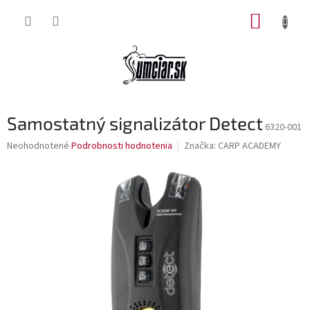
Prejsť
NÁKUP
na
obsah
KOŠÍK
Samostatný signalizátor Detect
6320-001
Priemerné
Neohodnotené
Podrobnosti hodnotenia
Značka:
CARP ACADEMY
hodnotenie
produktu
je
0,0
z
5
hviezdičiek.