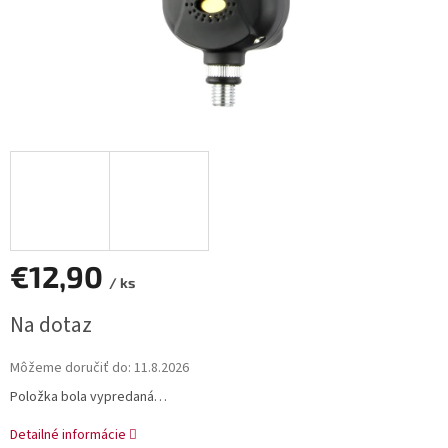
€12,90
/ ks
Jednotková
Na dotaz
cena:
Môžeme doručiť do:
11.8.2026
Položka bola vypredaná…
Detailné informácie