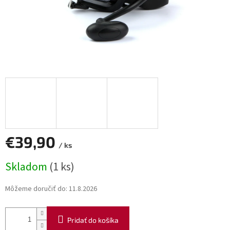
€39,90
/ ks
Jednotková
Skladom
(1 ks)
cena:
Môžeme doručiť do:
11.8.2026
Pridať do košíka