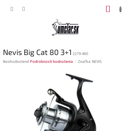
Prejsť
NÁKUP
na
obsah
KOŠÍK
Nevis Big Cat 80 3+1
2279-480
Priemerné
Neohodnotené
Podrobnosti hodnotenia
Značka:
NEVIS
hodnotenie
produktu
je
0,0
z
5
hviezdičiek.