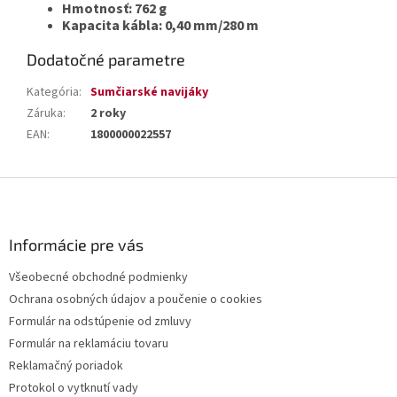
Hmotnosť: 762 g
Kapacita kábla: 0,40 mm/280 m
Dodatočné parametre
Kategória
:
Sumčiarské navijáky
Záruka
:
2 roky
EAN
:
1800000022557
Z
á
p
ä
Informácie pre vás
t
Všeobecné obchodné podmienky
i
Ochrana osobných údajov a poučenie o cookies
e
Formulár na odstúpenie od zmluvy
Formulár na reklamáciu tovaru
Reklamačný poriadok
Protokol o vytknutí vady