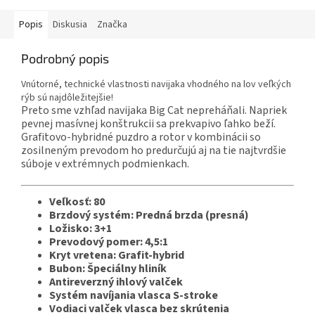
Popis
Diskusia
Značka
Podrobný popis
Vnútorné, technické vlastnosti navijaka vhodného na lov veľkých
rýb sú najdôležitejšie!
Preto sme vzhľad navijaka Big Cat nepreháňali. Napriek
pevnej masívnej konštrukcii sa prekvapivo ľahko beží.
Grafitovo-hybridné puzdro a rotor v kombinácii so
zosilneným prevodom ho predurčujú aj na tie najtvrdšie
súboje v extrémnych podmienkach.
Veľkosť: 80
Brzdový systém: Predná brzda (presná)
Ložisko: 3+1
Prevodový pomer: 4,5:1
Kryt vretena: Grafit-hybrid
Bubon: Špeciálny hliník
Antireverzný ihlový valček
Systém navíjania vlasca S-stroke
Vodiaci valček vlasca bez skrútenia