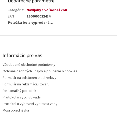
Dodatočné parametre
Kategória
:
Navijaky s voľnobežkou
EAN
:
1800000022434
Položka bola vypredaná…
Z
á
p
ä
Informácie pre vás
t
Všeobecné obchodné podmienky
i
Ochrana osobných údajov a poučenie o cookies
e
Formulár na odstúpenie od zmluvy
Formulár na reklamáciu tovaru
Reklamačný poriadok
Protokol o vytknutí vady
Protokol o vybavení vytknutia vady
Moja objednávka