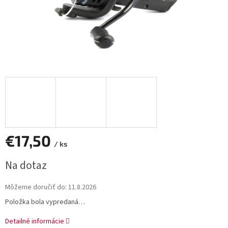
€17,50
/ ks
Jednotková
Na dotaz
cena:
Môžeme doručiť do:
11.8.2026
Položka bola vypredaná…
Detailné informácie