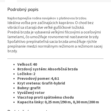
Podrobný popis
Najdostupnejšia rodina navijakov s platinovou brzdou.
Ideálna voľba pre začínajúcich kaprárov. O chod bez
vibrácií sa starajú dve veľké guľôčkové ložiská.
Predná brzda je vybavená veľkými filcovými a oceľovými
lamelami, čo umožňuje rovnomerné nastavenie brzdy.
Spoľahlivo prepínateľná sacia brzda umožňuje rýchle
prepínanie medzi normálnym režimom a režimom sacej
brzdy.
Veľkosť: 40
Brzdový systém: Absorbčná brzda
Ložisko: 2
Prevodový pomer: 4,6:1
Kryt vretena: Grafit-hybrid
Bubny: grafit
Vyvážený rotor
Viacstop proti spätnému chodu
Kapacita linky: 0,25 mm/290 m, 0,30 mm/200 m